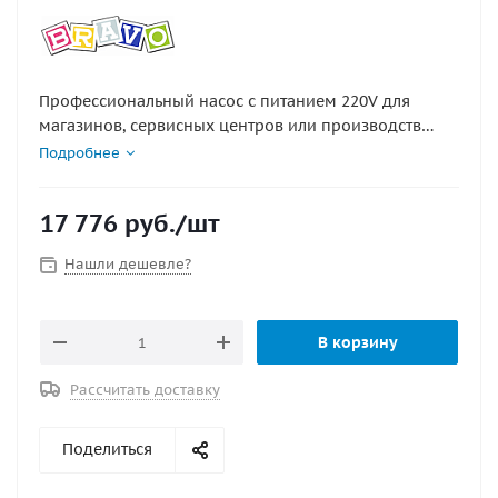
Профессиональный насос с питанием 220V для
магазинов, сервисных центров или производств
надувных лодок. Способен как накачивать, так и
Подробнее
откачивать воздух. Производительность 1500 л/мин.,
максимальное давление 230 мБар. В комплекте
17 776
руб.
/шт
ремень для переноски через плечо и набор
переходников. Размеры упаковки 16,5 х 24 х 13 см.
Нашли дешевле?
В корзину
Рассчитать доставку
Поделиться