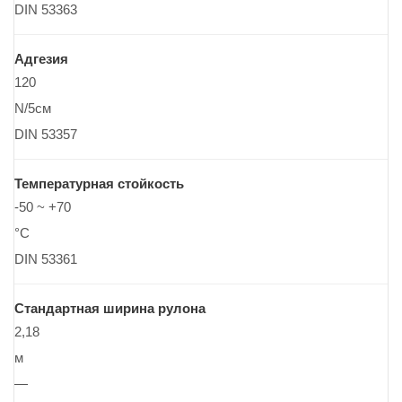
DIN 53363
Адгезия
120
N/5см
DIN 53357
Температурная стойкость
-50 ~ +70
°C
DIN 53361
Стандартная ширина рулона
2,18
м
—