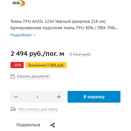
Ткань TPU Arctic 1250 Черный (ширина 218 см)
Армированная лодочная ткань TPU 30% / ПВХ 70%—
для производства и ремонта надувных лодок,
Подробнее
катамаранов, понтонов и различных
пневматических конструкций.
2 494
руб.
/пог. м
3 562
руб.
-
30
%
Экономия
1 068
руб.
Нашли дешевле?
В корзину
Рассчитать доставку
Поделиться