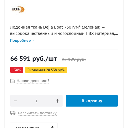
Лодочная ткань Dejia Boat 750 г/м² (Зеленая) —
высококачественный многослойный ПВХ материал,
предназначенный для изготовления надувных
Подробнее
лодок, баллонов и пневмоконструкций.
Поставляется в рулонах длиной 50 м. Материал
66 591
руб.
/шт
обладает повышенной эластичностью, прочностью и
95 129
руб.
устойчивостью к агрессивным климатическим
-
30
%
Экономия
28 538
руб.
условиям.
Нашли дешевле?
В корзину
Рассчитать доставку