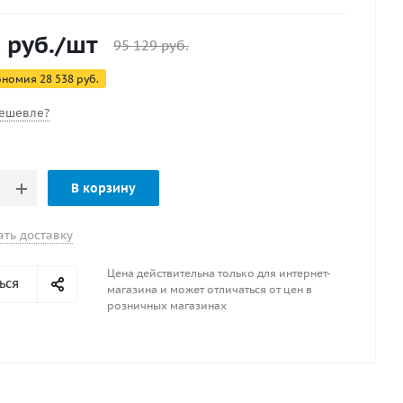
трукций. Поставляется в рулонах длиной 50 м.
бладает повышенной эластичностью, прочностью и
1
руб.
/шт
тью к агрессивным климатическим условиям.
95 129
руб.
ономия
28 538
руб.
ешевле?
В корзину
ать доставку
Цена действительна только для интернет-
ься
магазина и может отличаться от цен в
розничных магазинах