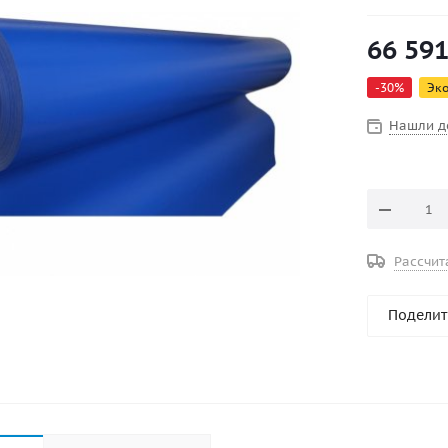
пневмоконс
Материал о
66 59
устойчивос
-
30
%
Эк
Нашли д
Рассчит
Поделит