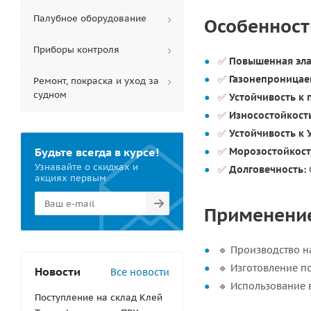
Палубное оборудование
Особенности
Приборы контроля
✅
Повышенная эла
✅
Газонепроницае
Ремонт, покраска и уход за
судном
✅
Устойчивость к
✅
Износостойкост
✅
Устойчивость к 
Будьте всегда в курсе!
✅
Морозостойкост
Узнавайте о скидках и
✅
Долговечность:
акциях первым
Применение 
🔹 Производство н
🔹 Изготовление п
Новости
Все новости
🔹 Использование 
Поступление на склад Клей