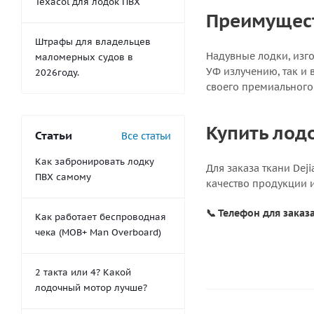
Texacol для лодок ПВХ
Преимущест
Штрафы для владельцев
Надувные лодки, изго
маломерных судов в
УФ излучению, так и 
2026году.
своего премиального
Купить лодо
Статьи
Все статьи
Как забронировать лодку
Для заказа ткани Dej
ПВХ самому
качество продукции и
📞 Телефон для заказа
Как работает беспроводная
чека (MOB+ Man Overboard)
2 такта или 4? Какой
лодочный мотор лучше?