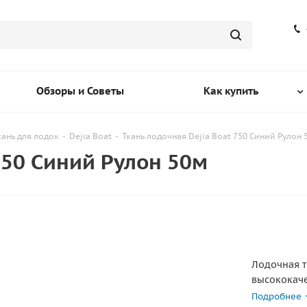
Обзоры и Советы
Как купить
кань для лодок
-
Dejia Boat
-
Ткань лодочная Dejia Boat 750 Синий Рулон 
750 Синий Рулон 50м
Лодочная тк
высококач
предназнач
Подробнее