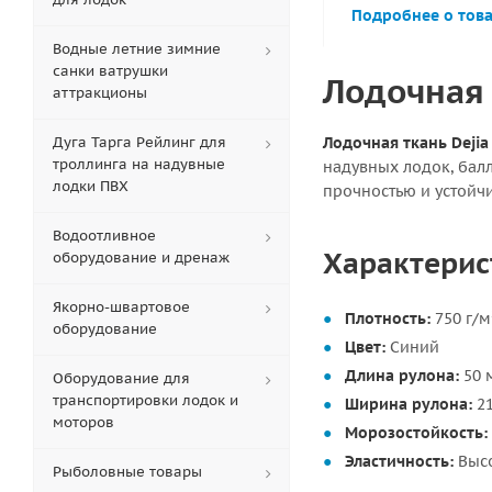
Подробнее о тов
Водные летние зимние
санки ватрушки
Лодочная 
аттракционы
Дуга Тарга Рейлинг для
Лодочная ткань Dejia 
троллинга на надувные
надувных лодок, бал
лодки ПВХ
прочностью и устойч
Водоотливное
Характерист
оборудование и дренаж
Якорно-швартовое
Плотность:
750 г/м
оборудование
Цвет:
Синий
Длина рулона:
50 
Оборудование для
транспортировки лодок и
Ширина рулона:
21
моторов
Морозостойкость:
Эластичность:
Высо
Рыболовные товары