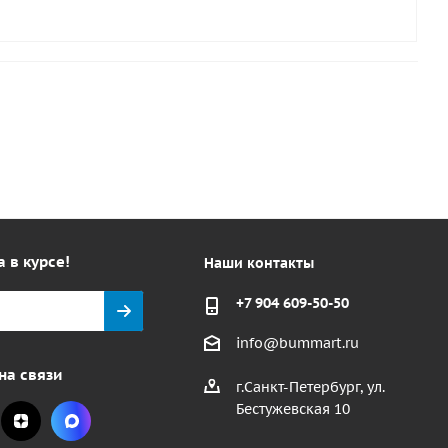
а в курсе!
Наши контакты
+7 904 609-50-50
info@bummart.ru
на связи
г.Санкт-Петербург, ул.
Бестужевская 10