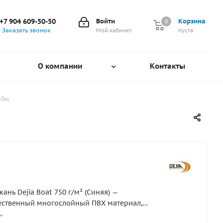
+7 904 609-50-50
Войти
Корзина
0
0
Заказать звонок
Мой кабинет
пуста
О компании
Контакты
50м
ань Dejia Boat 750 г/м² (Синяя) —
ественный многослойный ПВХ материал,
енный для изготовления надувных лодок, баллонов и