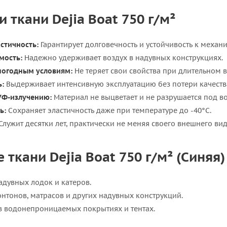
 ткани Dejia Boat 750 г/м²
стичность:
Гарантирует долговечность и устойчивость к меха
мость:
Надежно удерживает воздух в надувных конструкциях.
 погодным условиям:
Не теряет свои свойства при длительном в
ь:
Выдерживает интенсивную эксплуатацию без потери качеств
УФ-излучению:
Материал не выцветает и не разрушается под в
ь:
Сохраняет эластичность даже при температуре до -40°C.
Служит десятки лет, практически не меняя своего внешнего вид
ткани Dejia Boat 750 г/м² (Синяя)
адувных лодок и катеров.
онтонов, матрасов и других надувных конструкций.
в водонепроницаемых покрытиях и тентах.