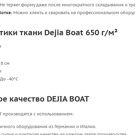
Не теряет форму даже после многократного складывания и тр
ботке:
Можно клеить и сваривать на профессиональном обору
ики ткани Dejia Boat 650 г/м²
²
8 см
м
До -40°C
е качество DEJIA BOAT
T производятся с использованием:
ичного оборудования из Германии и Италии.
а сырья и контроля качества на каждом этапе производства.