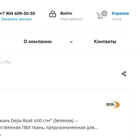
+7 904 609-50-50
Войти
Корзина
0
0
Заказать звонок
Мой кабинет
пуста
О компании
Контакты
он 50м
ань Dejia Boat 650 г/м² (Зеленая) —
ственная ПВХ ткань, предназначенная для
ия надувных лодок, понтонов и других водных