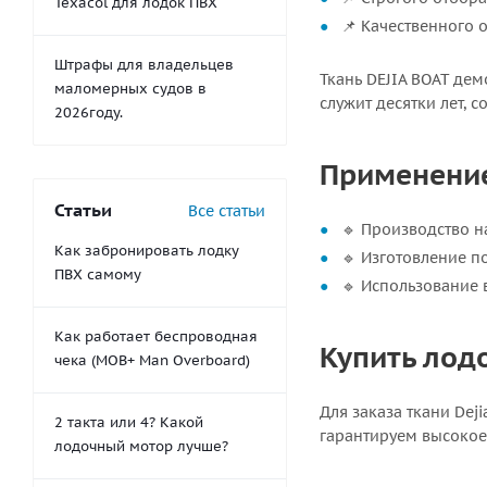
Texacol для лодок ПВХ
📌 Качественного 
Штрафы для владельцев
Ткань DEJIA BOAT дем
маломерных судов в
служит десятки лет,
2026году.
Применение 
Статьи
Все статьи
🔹 Производство н
Как забронировать лодку
🔹 Изготовление п
ПВХ самому
🔹 Использование 
Как работает беспроводная
Купить лодо
чека (MOB+ Man Overboard)
Для заказа ткани Dej
2 такта или 4? Какой
гарантируем высокое
лодочный мотор лучше?