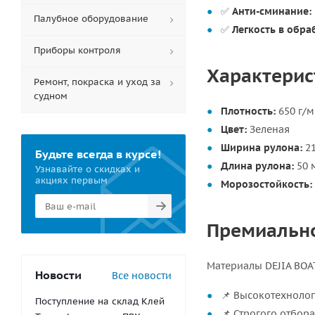
✅
Анти-сминание:
Палубное оборудование
✅
Легкость в обра
Приборы контроля
Характерист
Ремонт, покраска и уход за
судном
Плотность:
650 г/м
Цвет:
Зеленая
Ширина рулона:
21
Будьте всегда в курсе!
Длина рулона:
50 
Узнавайте о скидках и
акциях первым
Морозостойкость:
Премиально
Материалы DEJIA BOA
Новости
Все новости
📌 Высокотехнолог
Поступление на склад Клей
📌 Строгого отбор