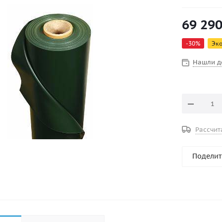
конструкци
см. Облада
69 29
ультрафиол
-
30
%
Эк
Нашли д
Рассчит
Поделит