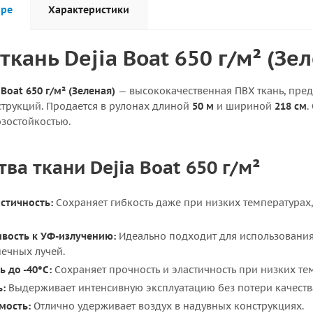
аре
Характеристики
ткань Dejia Boat 650 г/м² (Зе
Boat 650 г/м² (Зеленая)
— высококачественная ПВХ ткань, пред
струкций. Продается в рулонах длиной
50 м
и шириной
218 см
.
озостойкостью.
а ткани Dejia Boat 650 г/м²
стичность:
Сохраняет гибкость даже при низких температурах,
ивость к УФ-излучению:
Идеально подходит для использования 
ечных лучей.
 до -40°C:
Сохраняет прочность и эластичность при низких те
ь:
Выдерживает интенсивную эксплуатацию без потери качеств
мость:
Отлично удерживает воздух в надувных конструкциях.