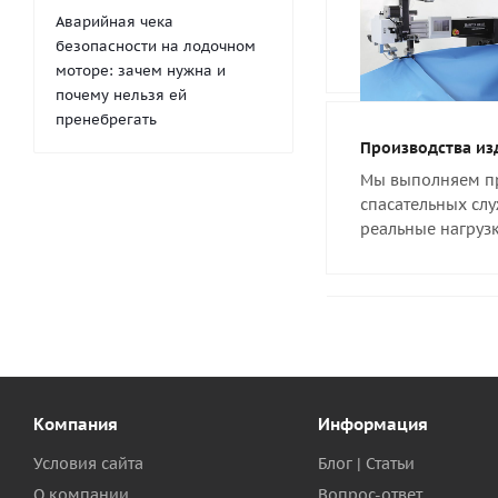
Аварийная чека
безопасности на лодочном
моторе: зачем нужна и
почему нельзя ей
пренебрегать
Производства из
Мы выполняем пр
спасательных слу
реальные нагрузк
Компания
Информация
Условия сайта
Блог | Статьи
О компании
Вопрос-ответ