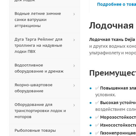
Подробнее о тов
Водные летние зимние
санки ватрушки
Лодочная 
аттракционы
Дуга Тарга Рейлинг для
Лодочная ткань Dejia 
троллинга на надувные
и других водных кон
лодки ПВХ
ультрафиолету и мор
Водоотливное
Преимуществ
оборудование и дренаж
Якорно-швартовое
✅
Повышенная эла
оборудование
условиях.
✅
Высокая устойч
Оборудование для
воздействием солн
транспортировки лодок и
моторов
✅
Морозостойкость
✅
Износостойкост
Рыболовные товары
✅
Газонепроницае