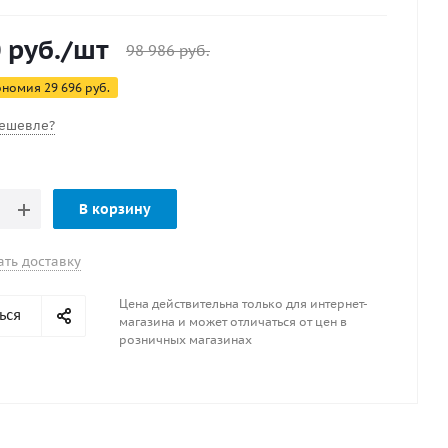
й. Продается в рулонах длиной 50 м и шириной 218
ет высокой эластичностью, устойчивостью к
0
руб.
/шт
ету и морозостойкостью.
98 986
руб.
ономия
29 696
руб.
ешевле?
В корзину
ать доставку
Цена действительна только для интернет-
ься
магазина и может отличаться от цен в
розничных магазинах