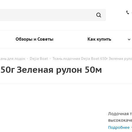
Обзоры и Советы
Как купить
кань для лодок
-
Dejia Boat
-
Ткань лодочная Dejia Boat 650г Зеленая рул
650г Зеленая рулон 50м
Лодочная тк
высококаче
изготовлен
Подробнее