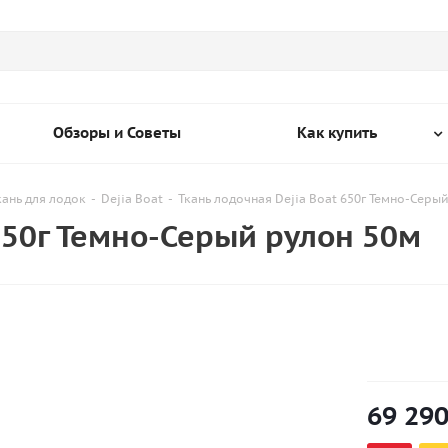
Обзоры и Советы
Как купить
кань для лодок
-
Dejia Boat
-
Ткань лодочная Dejia Boat 650г Темно-Серы
 650г Темно-Серый рулон 50м
69 29