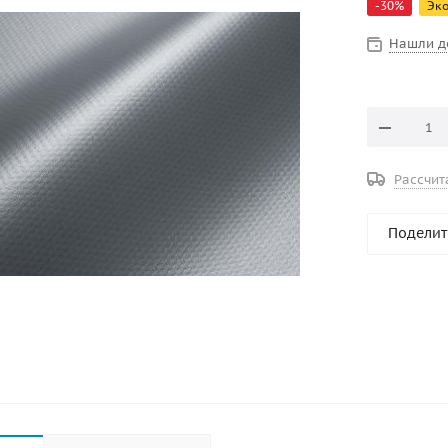
-
30
%
Эк
Нашли д
Рассчит
Поделит