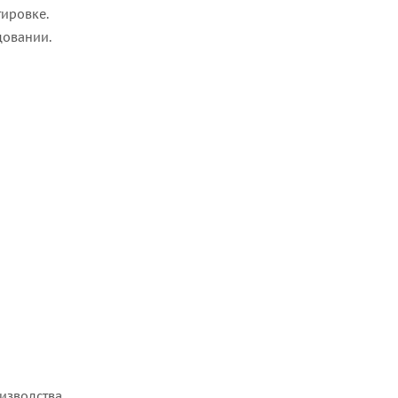
ировке.
довании.
изводства.