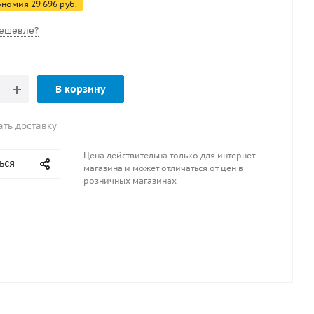
ономия
29 696
руб.
ешевле?
В корзину
ать доставку
Цена действительна только для интернет-
ься
магазина и может отличаться от цен в
розничных магазинах