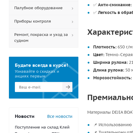
✅
Анти-сминание:
Палубное оборудование
✅
Легкость в обра
Приборы контроля
Характерист
Ремонт, покраска и уход за
судном
Плотность:
650 г/м
Цвет:
Темно-Серая
Ширина рулона:
21
Будьте всегда в курсе!
Длина рулона:
50 
Узнавайте о скидках и
акциях первым
Морозостойкость:
Премиально
Материалы DEJIA BOA
Новости
Все новости
📌 Использованию
Поступление на склад Клей
📌 Тщательному от