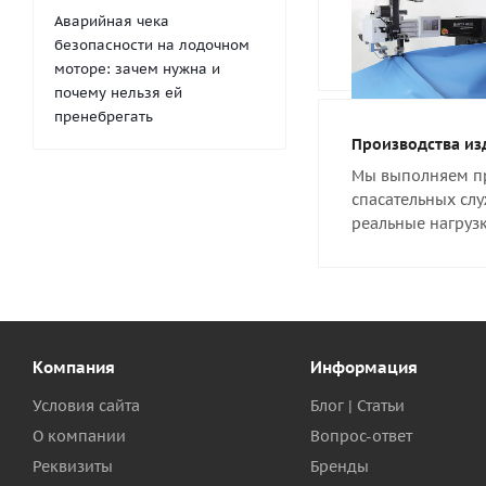
Аварийная чека
безопасности на лодочном
моторе: зачем нужна и
почему нельзя ей
пренебрегать
Производства из
Мы выполняем пр
спасательных слу
реальные нагрузк
Компания
Информация
Условия сайта
Блог | Статьи
О компании
Вопрос-ответ
Реквизиты
Бренды