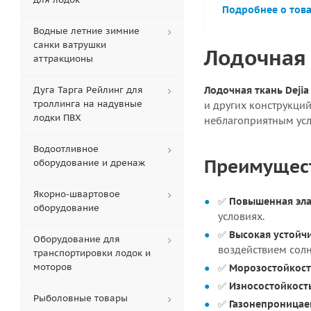
Подробнее о тов
Водные летние зимние
санки ватрушки
Лодочная 
аттракционы
Дуга Тарга Рейлинг для
Лодочная ткань Dejia 
троллинга на надувные
и других конструкци
лодки ПВХ
неблагоприятным усл
Водоотливное
Преимуществ
оборудование и дренаж
Якорно-швартовое
✅
Повышенная эла
оборудование
условиях.
✅
Высокая устойч
Оборудование для
воздействием солн
транспортировки лодок и
моторов
✅
Морозостойкость
✅
Износостойкост
Рыболовные товары
✅
Газонепроницае