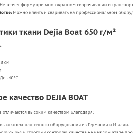
Не теряет форму при многократном сворачивании и транспорт
ботке:
Можно клеить и сваривать на профессиональном обору
ики ткани Dejia Boat 650 г/м²
²
8 см
м
До -40°C
е качество DEJIA BOAT
T отличаются высоким качеством благодаря:
 высокотехнологичного оборудования из Германии и Италии.
бору сырья и строгому контролю качества на каждом этапе про