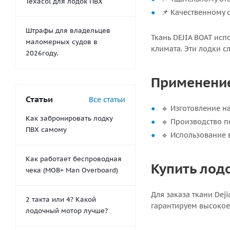
Texacol для лодок ПВХ
📌 Качественному
Штрафы для владельцев
Ткань DEJIA BOAT исп
маломерных судов в
климата. Эти лодки с
2026году.
Применение 
Статьи
Все статьи
🔹 Изготовление н
Как забронировать лодку
🔹 Производство п
ПВХ самому
🔹 Использование 
Как работает беспроводная
Купить лодо
чека (MOB+ Man Overboard)
Для заказа ткани Dej
2 такта или 4? Какой
гарантируем высокое
лодочный мотор лучше?