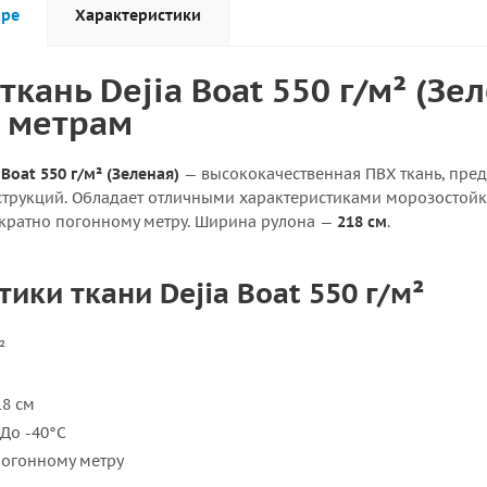
аре
Характеристики
ткань Dejia Boat 550 г/м² (Зе
 метрам
Boat 550 г/м² (Зеленая)
— высококачественная ПВХ ткань, пред
струкций. Обладает отличными характеристиками морозостойк
 кратно погонному метру. Ширина рулона —
218 см
.
ики ткани Dejia Boat 550 г/м²
²
8 см
До -40°C
огонному метру