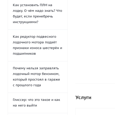
Как установить ПЛМ на
лодку. О чём надо знать? Что
будет, если пренебречь
инструкциями?
Как редуктор подвесного
Инструмент для п
лодочного мотора подаёт
650
ру
признаки износа шестерён и
подшипников
Почему нельзя заправлять
лодочный мотор бензином,
который простоял в гараже
с прошлого года
Услуги
Глиссер: что это такое и как
на него выйти