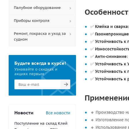
Палубное оборудование
Особенности
Приборы контроля
✅
Клейка и сварка:
Ремонт, покраска и уход за
✅
Газонепроницае
судном
✅
Устойчивость к
✅
Износостойкост
✅
Анти-сминание:
Будьте всегда в курсе!
✅
Устойчивость к 
Узнавайте о скидках и
✅
Устойчивость к 
акциях первым
✅
Устойчивость к 
Применение 
Новости
🔹 Производство н
Все новости
🔹 Изготовление п
Поступление на склад Клей
🔹 Использование 