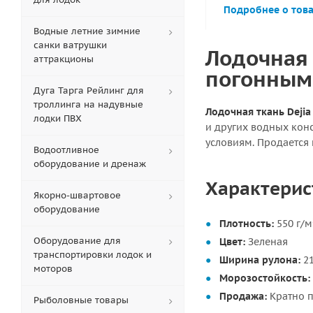
Подробнее о тов
Водные летние зимние
санки ватрушки
Лодочная 
аттракционы
погонным
Дуга Тарга Рейлинг для
троллинга на надувные
Лодочная ткань Dejia 
лодки ПВХ
и других водных кон
условиям. Продается
Водоотливное
оборудование и дренаж
Характерист
Якорно-швартовое
оборудование
Плотность:
550 г/м
Оборудование для
Цвет:
Зеленая
транспортировки лодок и
Ширина рулона:
21
моторов
Морозостойкость:
Продажа:
Кратно п
Рыболовные товары