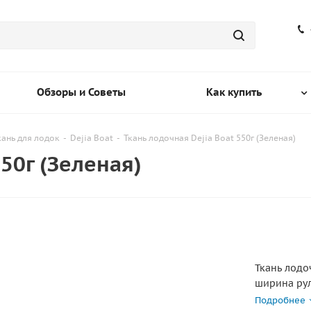
Обзоры и Советы
Как купить
кань для лодок
-
Dejia Boat
-
Ткань лодочная Dejia Boat 550г (Зеленая)
550г (Зеленая)
Ткань лодо
ширина ру
Подробнее