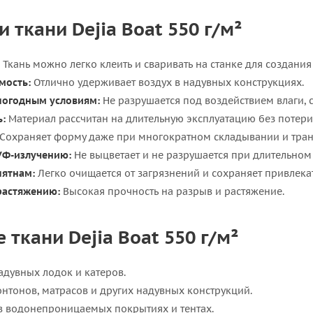
 ткани Dejia Boat 550 г/м²
Ткань можно легко клеить и сваривать на станке для создани
мость:
Отлично удерживает воздух в надувных конструкциях.
 погодным условиям:
Не разрушается под воздействием влаги, с
ь:
Материал рассчитан на длительную эксплуатацию без потери 
Сохраняет форму даже при многократном складывании и тран
УФ-излучению:
Не выцветает и не разрушается при длительном
пятнам:
Легко очищается от загрязнений и сохраняет привлека
растяжению:
Высокая прочность на разрыв и растяжение.
ткани Dejia Boat 550 г/м²
адувных лодок и катеров.
онтонов, матрасов и других надувных конструкций.
в водонепроницаемых покрытиях и тентах.