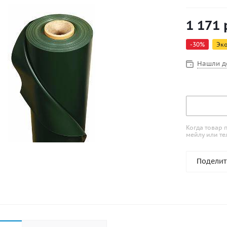
1 171
-
30
%
Эк
Нашли д
Когда товар 
мейлу или те
Поделит