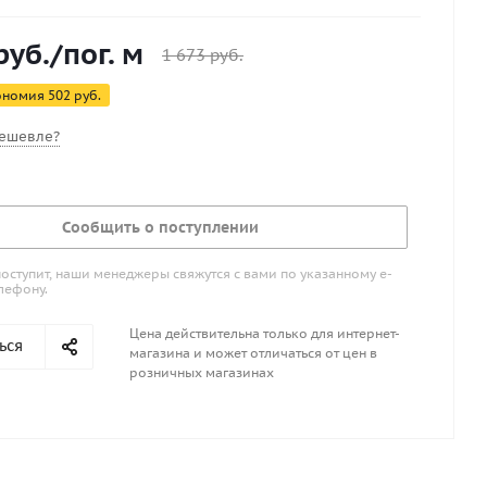
руб.
/пог. м
1 673
руб.
ономия
502
руб.
ешевле?
Сообщить о поступлении
поступит, наши менеджеры свяжутся с вами по указанному е-
лефону.
Цена действительна только для интернет-
ься
магазина и может отличаться от цен в
розничных магазинах