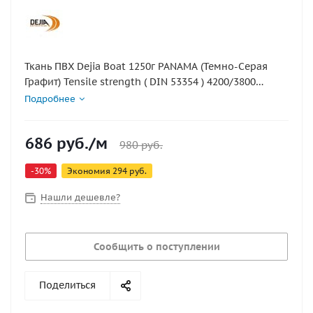
Ткань ПВХ Dejia Boat 1250г PANAMA (Темно-Серая
Графит) Tensile strength ( DIN 53354 ) 4200/3800
N/5CM Tear strength ( DIN 53356 ) 500/450 N Low
Подробнее
Temperature-No Crack At -30℃
686
руб.
/м
980
руб.
-
30
%
Экономия
294
руб.
Нашли дешевле?
Сообщить о поступлении
Поделиться