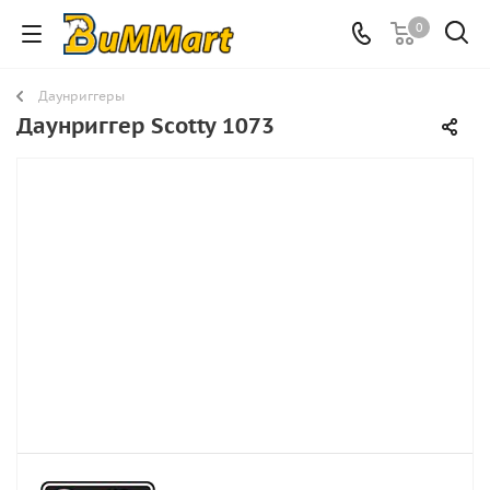
0
Даунриггеры
Даунриггер Scotty 1073