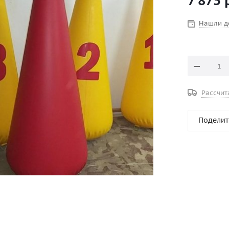
7 875
р
Нашли д
Рассчит
Поделит