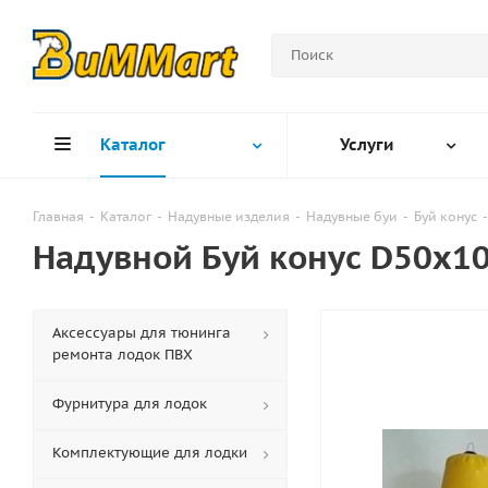
Каталог
Услуги
Главная
-
Каталог
-
Надувные изделия
-
Надувные буи
-
Буй конус
-
Надувной Буй конус D50х1
Аксессуары для тюнинга
ремонта лодок ПВХ
Фурнитура для лодок
Комплектующие для лодки