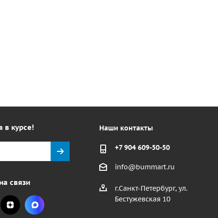
а в курсе!
Наши контакты
+7 904 609-50-50
info@bummart.ru
на связи
г.Санкт-Петербург, ул.
Бестужевская 10