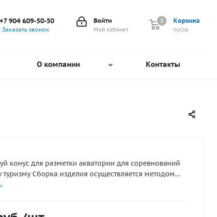
+7 904 609-50-50
Войти
Корзина
0
0
Заказать звонок
Мой кабинет
пуста
О компании
Контакты
уй конус для разметки акватории для соревнований
 туризму Сборка изделия осуществляется методом
в горячим клином. На сегодняшний день это самый
ый и надёжный метод изготовления продукции из
 *** Стоимость зависит от размеров изделия.