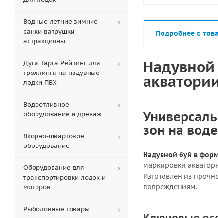
Водные летние зимние
санки ватрушки
Подробнее о тов
аттракционы
Надувной 
Дуга Тарга Рейлинг для
троллинга на надувные
акватори
лодки ПВХ
Водоотливное
Универсаль
оборудование и дренаж
зон на воде
Якорно-швартовое
оборудование
Надувной буй в форм
маркировки акватори
Оборудование для
Изготовлен из прочн
транспортировки лодок и
повреждениям.
моторов
Рыболовные товары
Ключевые ос