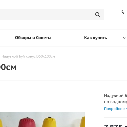
Обзоры и Советы
Как купить
Надувной Буй конус D50х100см
00см
Надувной Б
по водному
сварки шво
Подробнее
качественн
ПВХ тканей.