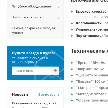
Палубное оборудование
Высокое качество 
качественный и на
Приборы контроля
Долговечность:
Ма
Ремонт, покраска и уход за
Универсальное пр
судном
Портативность:
Лег
Технические 
Будьте всегда в курсе!
Узнавайте о скидках и
акциях первым
**Бренд:** RiverHunt
**Форма:** Конус.
**Диаметр основани
**Высота:** 100 см (
**Материал:** Арм
Новости
**Метод изготовле
Все новости
**Страна производс
Поступление на склад Клей