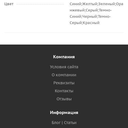
Цвет
Синий;Желтый;Зеленый;Ора
нжевый;Серый;Темно-
Синий;Черный;Темно-
Серый;Красный
Компания
Условия сайта
О компании
Реквизиты
Контакты
Отзывы
Информация
Блог | Статьи