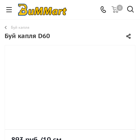
0
Буй капля
Буй капля D60
893
руб.
/10 см