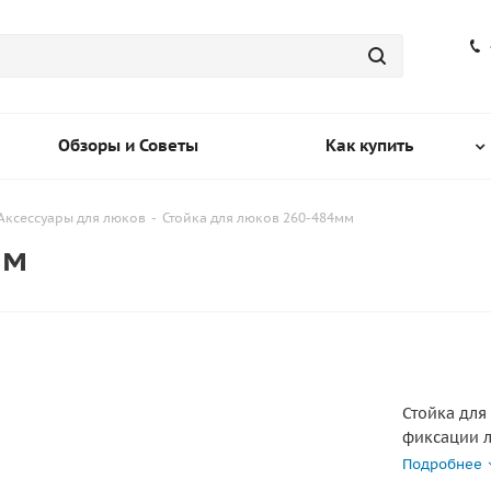
Обзоры и Советы
Как купить
Аксессуары для люков
-
Стойка для люков 260-484мм
мм
Стойка для
фиксации л
260-484 мм
Подробнее