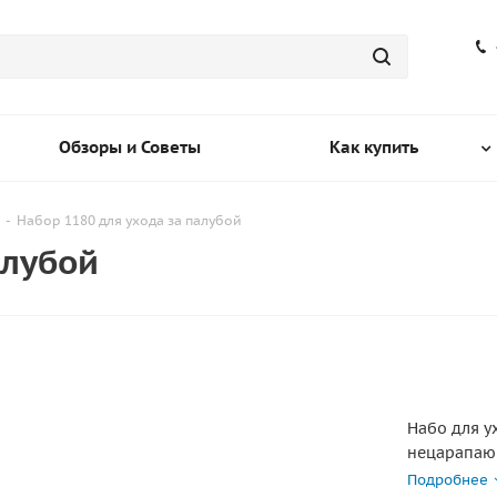
Обзоры и Советы
Как купить
-
Набор 1180 для ухода за палубой
алубой
Набо для у
нецарапаю
ворса, раз
Подробнее