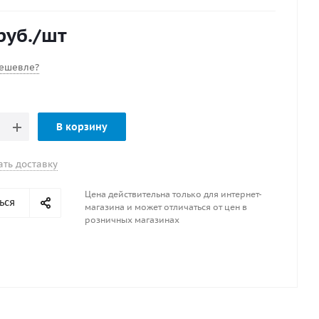
й наконечник отпорного крюка.
руб.
/шт
ешевле?
В корзину
ать доставку
Цена действительна только для интернет-
ься
магазина и может отличаться от цен в
розничных магазинах