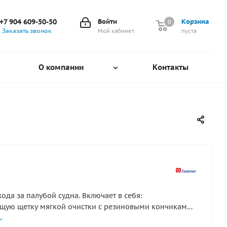
+7 904 609-50-50
Войти
Корзина
0
0
Заказать звонок
Мой кабинет
пуста
О компании
Контакты
хода за палубой судна. Включает в себя:
щую щетку мягкой очистки с резиновыми кончиками
движную алюминиевую рукоятки, длиной 64-103 см. и