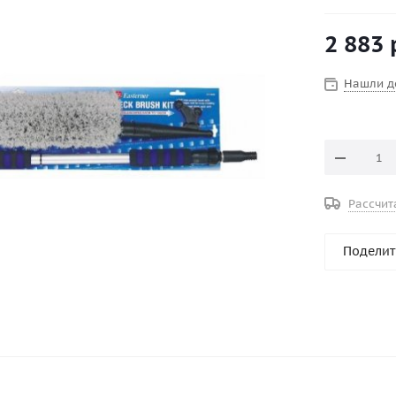
пластиковы
2 883
Нашли д
Рассчит
Поделит