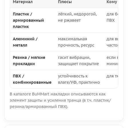
Материал
Плюсы
Кому под
Пластик /
лёгкий, недорогой,
для больш
армированный
не ржавеет
ПВХ
пластик
Алюминий /
максимальная
для высок
металл
прочность, ресурс
частой эк
Резина / мягкие
гасит вибрации,
если важе
прокладки
защищает покрытие
минимум 
ПВХ /
устойчивость к
для тюнин
комбинированные
влаге/УФ, практично
В каталоге BuMMart накладки описываются как
элемент защиты и усиления транца (в т.ч. пластик/
резина/армированный ПВХ).