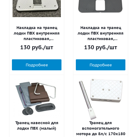
Накладка на транец
Накладка на транец
лодки ПВХ внутренняя
лодки ПВХ внутренняя
пластиковая,
пластиковая,
215х100мм (Светло-
215х100мм (Серая)
130
руб.
/шт
130
руб.
/шт
Серый)
Подробнее
Подробнее
Транец навесной для
Транец для
лодки ПВХ (малый)
вспомогательного
мотора до 8л/с 170х180