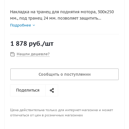
Накладка на транец для поднятия мотора, 300х250
мм., под транец 24 мм. позволяет защитить
поверхность транца от повреждения пятаками
Подробнее
струбцин мотора, а также просто и удобно
отрегулировать мотор по высоте.
1 878
руб.
/шт
Нашли дешевле?
Сообщить о поступлении
Поделиться
Цена действительна только для интернет-магазина и может
отличаться от цен в розничных магазинах