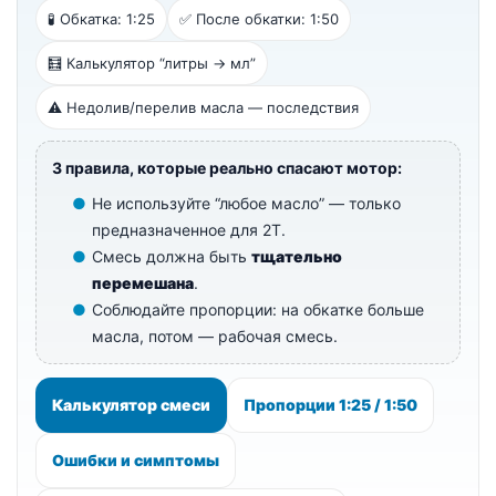
🧪 Обкатка: 1:25
✅ После обкатки: 1:50
🧮 Калькулятор “литры → мл”
⚠️ Недолив/перелив масла — последствия
3 правила, которые реально спасают мотор:
Не используйте “любое масло” — только
предназначенное для 2Т.
Смесь должна быть
тщательно
перемешана
.
Соблюдайте пропорции: на обкатке больше
масла, потом — рабочая смесь.
Калькулятор смеси
Пропорции 1:25 / 1:50
Ошибки и симптомы