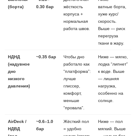
(борта)
0.30 бар
жёсткость
ватные борта,
корпуса +
хуже курс/
нормальная
скорость.
работа швов.
Выше — риск
перегруза
ткани в жару.
НДНД
~0.35 бар
Чтобы дно
Ниже — мягко,
(надувное
работало как
лодка “липнет”
дно
“платформа”:
к воде. Выше
низкого
лучше
— лишняя
давления)
глиссер,
нагрузка,
комфорт,
особенно на
меньше
солнце.
“провала”.
AirDeck /
~0.6–1.0
Жёсткий пол
Ниже — пол
НДВД
бар
= удобно
мягкий. Выше