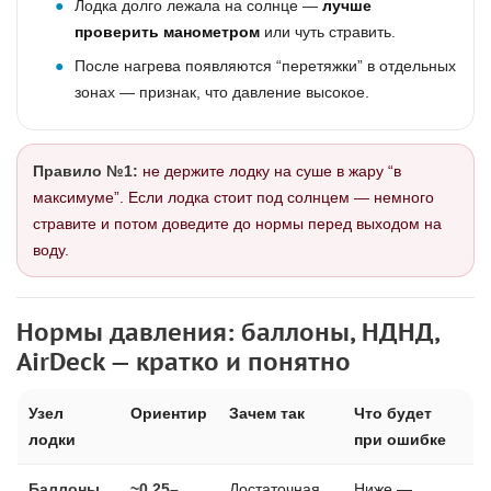
Лодка долго лежала на солнце —
лучше
проверить манометром
или чуть стравить.
После нагрева появляются “перетяжки” в отдельных
зонах — признак, что давление высокое.
Правило №1:
не держите лодку на суше в жару “в
максимуме”. Если лодка стоит под солнцем — немного
стравите и потом доведите до нормы перед выходом на
воду.
Нормы давления: баллоны, НДНД,
AirDeck — кратко и понятно
Узел
Ориентир
Зачем так
Что будет
лодки
при ошибке
Баллоны
~0.25–
Достаточная
Ниже —