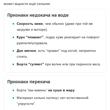
может вырасти ещё сильнее.
Признаки недокача на воде
Скорость ниже
, чем обычно (даже при той же
загрузке и моторе).
Курс “плавает”
, лодка хуже реагирует на поворот
румпеля/штурвала.
Дно мягкое
, есть “провал” под ногой, неприятно
стоять.
Борта “гуляют”
при волне или при переносе веса.
Признаки перекача
Борта “как камень”
на суше в жару
.
Материал сильно натянут, нет естественной
“упругости”.