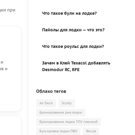
дки при
Что такое були на лодке?
Пайолы для лодки — что это?
Что такое роульс для лодки?
 и
Зачем в Клей Texacol добавлять
ов и
Desmodur RC, RFE
Облако тегов
Air Deck
Scotty
Бронирование дна лодки
Бронирование лодки ТПУ пленкой
Буксировка лодки ПВХ
Весла