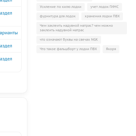
аздел
Усиление по килю лодки
учет лодок ГИМС
аздел
фурнитура для лодок
хранения лодки ПВХ
Чем заклеить надувной матрас? чем можно
заклеить надувной матрас
арианты
что означают буквы на свечах NGK
аздел
Что такое фальшборт у лодки ПВХ
Якоря
аздел