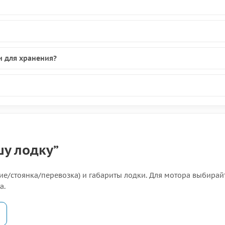
и для хранения?
шу лодку”
ие/стоянка/перевозка) и габариты лодки. Для мотора выбирай
а.