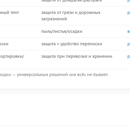
защита от дождя/ветра/брызг
р
ный тент
защита от грязи и дорожных
р
загрязнений
пыль/листья/осадки
в
оски
защита + удобство переноски
р
портировки/
защита при перевозке и хранении
р
лодки — универсальных решений «на всё» не бывает.