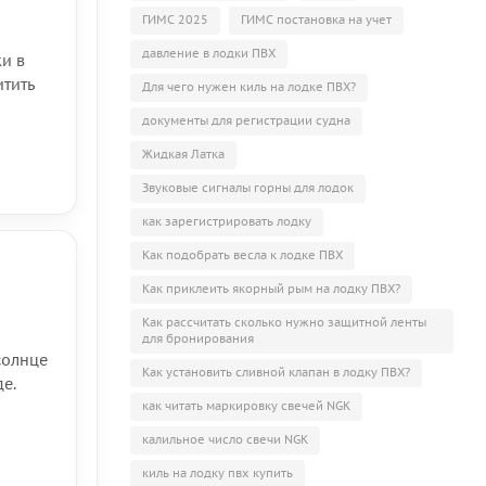
ГИМС 2025
ГИМС постановка на учет
давление в лодки ПВХ
и в
итить
Для чего нужен киль на лодке ПВХ?
документы для регистрации судна
Жидкая Латка
Звуковые сигналы горны для лодок
как зарегистрировать лодку
Как подобрать весла к лодке ПВХ
Как приклеить якорный рым на лодку ПВХ?
Как рассчитать сколько нужно защитной ленты
для бронирования
солнце
Как установить сливной клапан в лодку ПВХ?
е.
как читать маркировку свечей NGK
калильное число свечи NGK
киль на лодку пвх купить