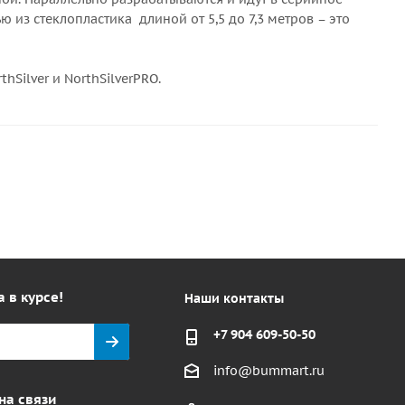
 из стеклопластика длиной от 5,5 до 7,3 метров – это
Silver и NorthSilverPRO.
а в курсе!
Наши контакты
+7 904 609-50-50
info@bummart.ru
на связи