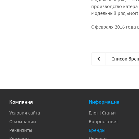
производство катера 
модельный ряд «North
С февраля 2016 года 
Список бре
Компания
Информация
Условия сайта
Блог | Статьи
О компании
Вопрос-ответ
Реквизиты
Бренды