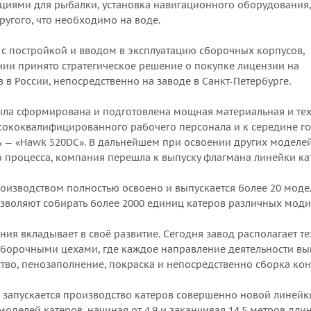
иями для рыбалки, установка навигационного оборудования,
ругого, что необходимо на воде.
, с постройкой и вводом в эксплуатацию сборочных корпусов,
ии принято стратегическое решение о покупке лицензии на
 в России, непосредственно на заводе в Санкт-Петербурге.
была сформирована и подготовлена мощная материальная и те
ысококвалифицированного рабочего персонала и к середине г
ь — «Hawk 520DC». В дальнейшем при освоении других моделей
процесса, компания перешла к выпуску флагмана линейки кате
производством полностью освоено и выпускается более 20 мод
зволяют собирать более 2000 единиц катеров различных мод
ния вкладывает в своё развитие. Сегодня завод располагает
орочными цехами, где каждое направление деятельности вывед
тво, пенозаполнение, покраска и непосредственно сборка кон
а запускается производство катеров совершенно новой линейк
оделей катеров, начиная от 4,9 и заканчивая 14,5 метров дли