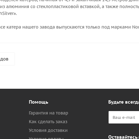
из алюминия со стеклопластиковой вставкой, а также полностью
Silver».
все катера нашего завода выпускаются только под марками North
ндов
Помощь
Будьте всегд
Гарантия на товар
Как сделать заказ
Условия доставки
Оставайтесь 