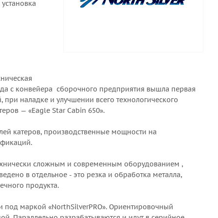
 установка
хническая
ода с конвейера сборочного предприятия вышла первая
, при наладке и улучшении всего технологического
ров — «Eagle Star Cabin 650».
елей катеров, производственные мощности на
ификаций.
 технически сложным и современным оборудованием ,
ено в отдельное - это резка и обработка металла,
ечного продукта.
и под маркой «NorthSilverPRO». Ориентировочный
ной. Параллельно разрабатываются и идут в серийное