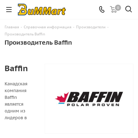
0
Главная
-
Справочная информация
-
Производители
-
Производитель Baffin
Производитель Baffin
Baffin
Канадская
компания
Baffin
является
одним из
лидеров в