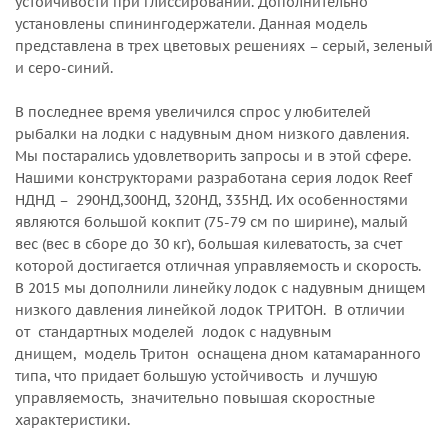
устойчивости при глиссировании. Дополнительно
установлены спинингодержатели. Данная модель
представлена в трех цветовых решениях – серый, зеленый
и серо-синий.
В последнее время увеличился спрос у любителей
рыбалки на лодки с надувным дном низкого давления.
Мы постарались удовлетворить запросы и в этой сфере.
Нашими конструкторами разработана серия лодок Reef
НДНД – 290НД,300НД, 320НД, 335НД. Их особенностями
являются большой кокпит (75-79 см по ширине), малый
вес (вес в сборе до 30 кг), большая килеватость, за счет
которой достигается отличная управляемость и скорость.
В 2015 мы дополнили линейку лодок с надувным днищем
низкого давления линейкой лодок ТРИТОН. В отличии
от стандартных моделей лодок с надувным
днищем, модель Тритон оснащена дном катамаранного
типа, что придает большую устойчивость и лучшую
управляемость, значительно повышая скоростные
характеристики.