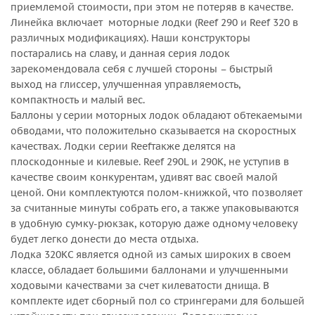
приемлемой стоимости, при этом не потеряв в качестве.
Линейка включает моторные лодки (Reef 290 и Reef 320 в
различных модификациях). Наши конструкторы
постарались на славу, и данная серия лодок
зарекомендовала себя с лучшей стороны – быстрый
выход на глиссер, улучшенная управляемость,
компактность и малый вес.
Баллоны у серии моторных лодок обладают обтекаемыми
обводами, что положительно сказывается на скоростных
качествах. Лодки серии Reefтакже делятся на
плоскодонные и килевые. Reef 290L и 290K, не уступив в
качестве своим конкурентам, удивят вас своей малой
ценой. Они комплектуются полом-книжкой, что позволяет
за считанные минуты собрать его, а также упаковываются
в удобную сумку-рюкзак, которую даже одному человеку
будет легко донести до места отдыха.
Лодка 320КС является одной из самых широких в своем
классе, обладает большими баллонами и улучшенными
ходовыми качествами за счет килеватости днища. В
комплекте идет сборный пол со стрингерами для большей