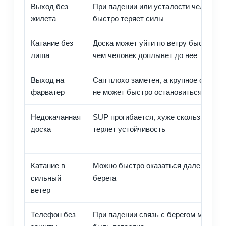
Выход без
При падении или усталости человек
жилета
быстро теряет силы
Катание без
Доска может уйти по ветру быстрее,
лиша
чем человек доплывет до нее
Выход на
Сап плохо заметен, а крупное судно
фарватер
не может быстро остановиться
Недокачанная
SUP прогибается, хуже скользит и
доска
теряет устойчивость
Катание в
Можно быстро оказаться далеко от
сильный
берега
ветер
Телефон без
При падении связь с берегом может