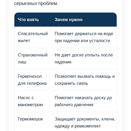
серьезных проблем.
Что взять
Зачем нужно
Н
Спасательный
Помогает держаться на воде
Д
жилет
при падении или усталости
и
Страховочный
Не дает доске уплыть после
П
лиш
падения
с
Гермочехол
Позволяет вызвать помощь и
Л
для телефона
сохранить связь
ш
Насос с
Помогает накачать доску до
Н
манометром
рабочего давления
д
Гермомешок
Защищает документы, ключи,
К
одежду и ремкомплект
м