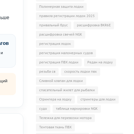
Полимерная защита лодки
правила регистрации лодок 2025
ньше
привальный брус
расшифровка BKR6E
расшифровка свечей NGK
гов
регистрация лодок
 и
регистрация маломерных судов
регистрация ПВХ лодки
Редан на лодку
резьба св
скорость лодки пвх
ящий
Сливной клапан для лодки
спасательный жилет для рыбалки
Стрингера на лодку
стрингеры для лодки
судо
таблица маркировки NGK
Тележка для перевозки мотора
Тентовая ткань ПВХ