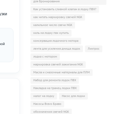
для бронирования
Как установить сливной клапан в лодку ПВХ?
узки
как читать маркировку свечей NGK
калильное число свечи NGK
киль на лодку пвх купить
консервация лодочного мотора
ной
лента для усиления днища лодок
Ликтрос
лодка с мотором
маркировка свечей зажигания NGK
Масла и смазочные материалы для ПЛМ
Набор для ремонта лодок ПВХ
Накладка на транец лодки ПВХ
налог на лодку
Насос для лодки
Насосы Bravo Браво
обозначения свечей NGK