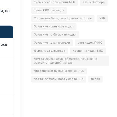
типы свечей зажигания NGK
Ткань Оксфорд
й
Ткань ПВХ для лодок
и, но
Топливные баки для лодочных моторов
УКБ
Усиление коцевиков лодки
Усиление по баллонам лодки
Усиление по килю лодки
учет лодок ГИМС
тока
фурнитура для лодок
хранения лодки ПВХ
Чем заклеить надувной матрас? чем можно
заклеить надувной матрас
что означают буквы на свечах NGK
Что такое фальшборт у лодки ПВХ
Якоря