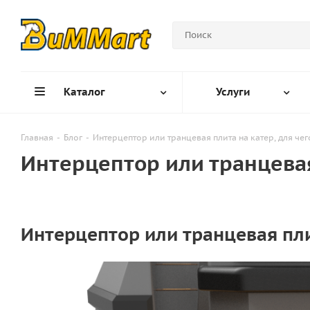
Каталог
Услуги
Главная
-
Блог
-
Интерцептор или транцевая плита на катер, для че
Интерцептор или транцевая
Интерцептор или транцевая пли