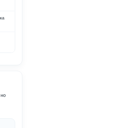
ка
 но