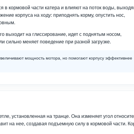
я в кормовой части катера и влияют на поток воды, выход
ение корпуса на ходу: приподнять корму, опустить нос,
ровным.
лго выходит на глиссирование, идет с поднятым носом,
или сильно меняет поведение при разной загрузке.
увеличивают мощность мотора, но помогают корпусу эффективнее
петле, установленная на транце. Она изменяет угол относит
авит на нее, создавая подъемную силу в кормовой части. К