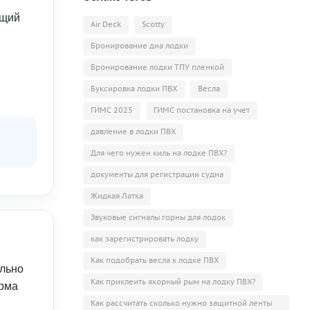
ящий
Air Deck
Scotty
Бронирование дна лодки
Бронирование лодки ТПУ пленкой
Буксировка лодки ПВХ
Весла
ГИМС 2025
ГИМС постановка на учет
давление в лодки ПВХ
Для чего нужен киль на лодке ПВХ?
документы для регистрации судна
Жидкая Латка
Звуковые сигналы горны для лодок
как зарегистрировать лодку
Как подобрать весла к лодке ПВХ
ельно
Как приклеить якорный рым на лодку ПВХ?
орма
Как рассчитать сколько нужно защитной ленты