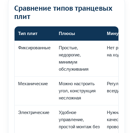
Сравнение типов транцевых
плит
Тип плит
Плюсы
Минусы
Фиксированные
Простые,
Нет регулир
недорогие,
на ходу
минимум
обслуживания
Механические
Можно настроить
Регулировка
угол, конструкция
всегда удоб
несложная
Электрические
Удобное
Нужна
управление,
качественна
простой монтаж без
проводка и