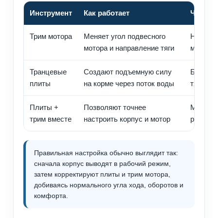
Инструмент
Как работает
Что лу
Трим мотора
Меняет угол подвесного
Настрой
мотора и направление тяги
максима
Транцевые
Создают подъемную силу
Быстрый
плиты
на корме через поток воды
тяжелая
Плиты +
Позволяют точнее
Максима
трим вместе
настроить корпус и мотор
разных 
Правильная настройка обычно выглядит так:
сначала корпус выводят в рабочий режим,
затем корректируют плиты и трим мотора,
добиваясь нормального угла хода, оборотов и
комфорта.