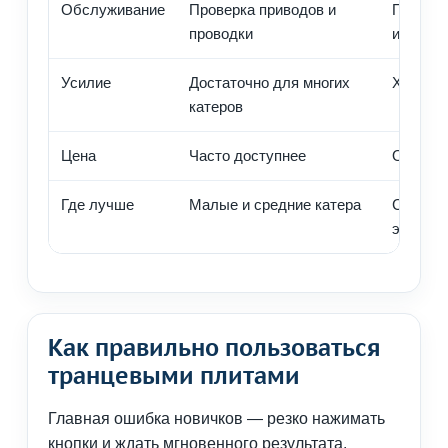
Обслуживание
Проверка приводов и
Проверк
проводки
и насос
Усилие
Достаточно для многих
Хорошо 
катеров
Цена
Часто доступнее
Обычно
Где лучше
Малые и средние катера
Средние
эксплуа
Как правильно пользоваться
транцевыми плитами
Главная ошибка новичков — резко нажимать
кнопки и ждать мгновенного результата.