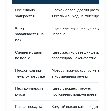
Нос сильно
Плохой обзор, долгий разгон,
задирается
тяжелый выход на глиссирование
Катер
Один борт идет ниже, корпус идет
заваливается на
неровно
бок
Сильные удары
Катер жестко бьет днищем,
по волне
пассажирам некомфортно
Плохой ход при
Мотору тяжело, корпус не выходи
тяжелой загрузке
в нормальный режим
Нестабильность
Катер рыскает, требует
курса
постоянных подруливаний
Разная посадка
Каждый выход катер ведет себя