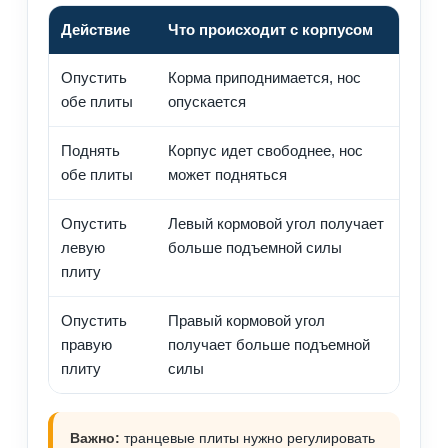
Действие
Что происходит с корпусом
Когд
Опустить
Корма приподнимается, нос
Выхо
обе плиты
опускается
загру
Поднять
Корпус идет свободнее, нос
Высок
обе плиты
может подняться
норм
Опустить
Левый кормовой угол получает
Корре
левую
больше подъемной силы
загру
плиту
Опустить
Правый кормовой угол
Выра
правую
получает больше подъемной
борт
плиту
силы
Важно:
транцевые плиты нужно регулировать