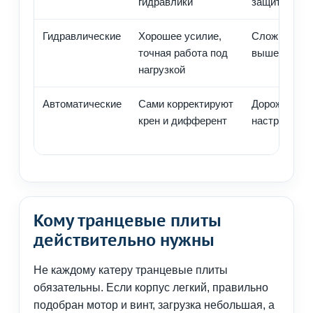
гидравлики
защита прив
Гидравлические
Хорошее усилие,
Сложнее мо
точная работа под
выше цена
нагрузкой
Автоматические
Сами корректируют
Дороже, тре
крен и дифферент
настройки
Кому транцевые плиты
действительно нужны
Не каждому катеру транцевые плиты
обязательны. Если корпус легкий, правильно
подобран мотор и винт, загрузка небольшая, а