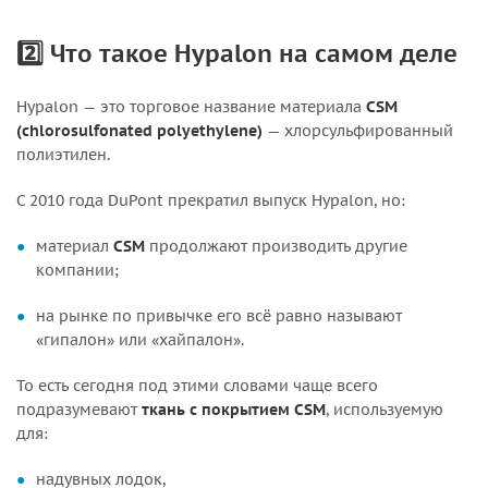
2️⃣ Что такое Hypalon на самом деле
Hypalon — это торговое название материала
CSM
(chlorosulfonated polyethylene)
— хлорсульфированный
полиэтилен.
С 2010 года DuPont прекратил выпуск Hypalon, но:
материал
CSM
продолжают производить другие
компании;
на рынке по привычке его всё равно называют
«гипалон» или «хайпалон».
То есть сегодня под этими словами чаще всего
подразумевают
ткань с покрытием CSM
, используемую
для:
надувных лодок,