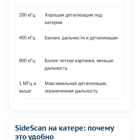
200 кГц
Хорошая детализация под
Реки,
катером
рыба
455 кГц
Баланс дальности и детализации
Side
даль
800 кГц
Более четкая картинка, меньше
Дета
дальность
с кат
1 МГц и
Максимальная детализация,
Мелк
выше
ограниченная дальность
прем
SideScan на катере: почему
это удобно