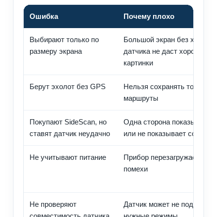
Ошибка
Почему плохо
Выбирают только по
Большой экран без хороше
размеру экрана
датчика не даст хорошей
картинки
Берут эхолот без GPS
Нельзя сохранять точки и
маршруты
Покупают SideScan, но
Одна сторона показывает 
ставят датчик неудачно
или не показывает совсем
Не учитывают питание
Прибор перезагружается и 
помехи
Не проверяют
Датчик может не поддержи
совместимость датчика
нужные режимы