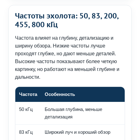
Частоты эхолота: 50, 83, 200,
455, 800 кГц
Частота влияет на глубину, детализацию и
ширину обзора. Низкие частоты лучше
проходят глубже, но дают меньше деталей.
Высокие частоты показывают более четкую
картинку, но работают на меньшей глубине и
дальности.
Частота
Особенность
Где 
50 кГц
Большая глубина, меньше
Глуб
детализация
83 кГц
Широкий луч и хороший обзор
Поис
глуб