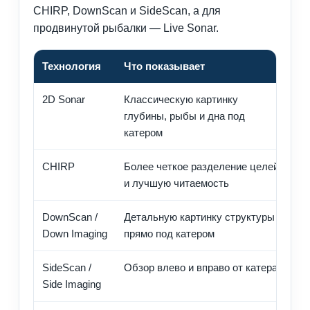
CHIRP, DownScan и SideScan, а для
продвинутой рыбалки — Live Sonar.
Технология
Что показывает
Ко
2D Sonar
Классическую картинку
Вс
глубины, рыбы и дна под
ко
катером
CHIRP
Более четкое разделение целей
Ры
и лучшую читаемость
ры
DownScan /
Детальную картинку структуры
Дл
Down Imaging
прямо под катером
св
SideScan /
Обзор влево и вправо от катера
Дл
Side Imaging
бо