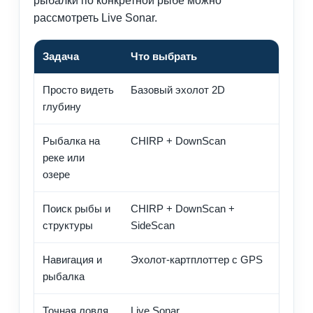
рыбалки по конкретной рыбе можно
рассмотреть Live Sonar.
Задача
Что выбрать
Комме
Просто видеть
Базовый эхолот 2D
Подход
глубину
просто
Рыбалка на
CHIRP + DownScan
Хорош
реке или
озере
Поиск рыбы и
CHIRP + DownScan +
Оптим
структуры
SideScan
рыбол
Навигация и
Эхолот-картплоттер с GPS
Можно 
рыбалка
работа
Точная ловля
Live Sonar
Дороже