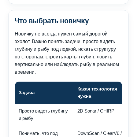
Что выбрать новичку
Новичку не всегда нужен самый дорогой
эхолот. Важно понять задачи: просто видеть
глубину и рыбу под лодкой, искать структуру
по сторонам, строить карты глубин, ловить
вертикально или наблюдать рыбу в реальном
времени.
Какая технология
Задача
Ко
нужна
Просто видеть глубину
2D Sonar / CHIRP
Хо
и рыбу
бо
Понимать, что под
DownScan / ClearVü /
Лу