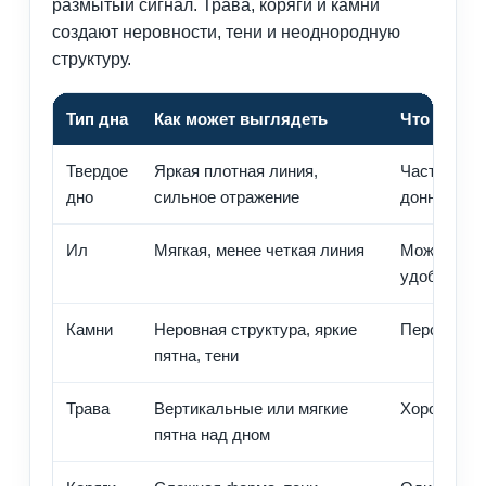
размытый сигнал. Трава, коряги и камни
создают неровности, тени и неоднородную
структуру.
Тип дна
Как может выглядеть
Что означ
Твердое
Яркая плотная линия,
Часто инте
дно
сильное отражение
донной ры
Ил
Мягкая, менее четкая линия
Может держ
удобен для
Камни
Неровная структура, яркие
Перспекти
пятна, тени
Трава
Вертикальные или мягкие
Хорошо для
пятна над дном