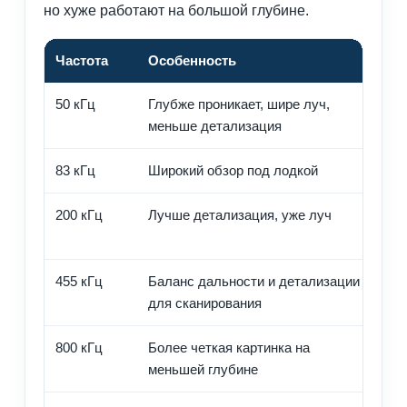
но хуже работают на большой глубине.
Частота
Особенность
Гд
50 кГц
Глубже проникает, шире луч,
Бо
меньше детализация
во
83 кГц
Широкий обзор под лодкой
По
200 кГц
Лучше детализация, уже луч
Пр
гл
455 кГц
Баланс дальности и детализации
Si
для сканирования
пл
800 кГц
Более четкая картинка на
Де
меньшей глубине
ря