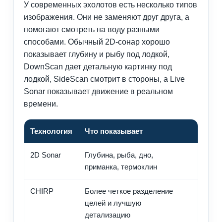
У современных эхолотов есть несколько типов
изображения. Они не заменяют друг друга, а
помогают смотреть на воду разными
способами. Обычный 2D-сонар хорошо
показывает глубину и рыбу под лодкой,
DownScan дает детальную картинку под
лодкой, SideScan смотрит в стороны, а Live
Sonar показывает движение в реальном
времени.
Технология
Что показывает
Где п
2D Sonar
Глубина, рыба, дно,
Базова
приманка, термоклин
лодкой
CHIRP
Более четкое разделение
Поиск 
целей и лучшую
работа
детализацию