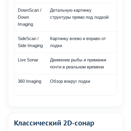
DownScan /
Детальную картинку
Коряги
Down
структуры прямо под лодкой
объек
Imaging
SideScan /
Картинку влево и вправо от
Быстры
Side Imaging
лодки
структ
Live Sonar
Движение рыбы и приманки
Точная
почти в реальном времени
рыбалк
360 Imaging
Обзор вокруг лодки
Поиск 
без по
Классический 2D-сонар