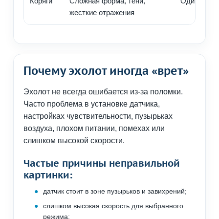
Коряги
Сложная форма, тени,
Один из лу
жесткие отражения
Почему эхолот иногда «врет»
Эхолот не всегда ошибается из-за поломки.
Часто проблема в установке датчика,
настройках чувствительности, пузырьках
воздуха, плохом питании, помехах или
слишком высокой скорости.
Частые причины неправильной
картинки:
датчик стоит в зоне пузырьков и завихрений;
слишком высокая скорость для выбранного
режима;