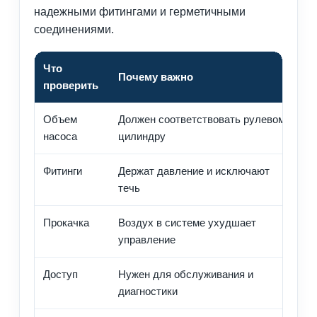
надежными фитингами и герметичными
соединениями.
Что
Почему важно
проверить
Объем
Должен соответствовать рулевому
П
насоса
цилиндру
п
Фитинги
Держат давление и исключают
И
течь
п
Прокачка
Воздух в системе ухудшает
П
управление
г
Доступ
Нужен для обслуживания и
Н
диагностики
п