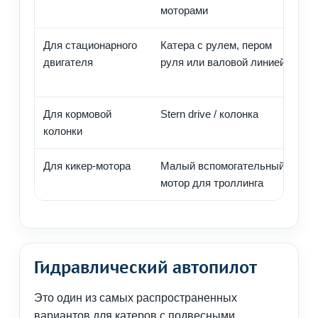
моторами
у
Для стационарного
Катера с рулем, пером
М
двигателя
руля или валовой линией
г
п
Для кормовой
Stern drive / колонка
Н
колонки
к
Для кикер-мотора
Малый вспомогательный
О
мотор для троллинга
м
Гидравлический автопилот
Это один из самых распространенных
вариантов для катеров с подвесными