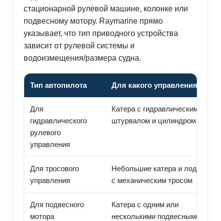
стационарной рулевой машине, колонке или
подвесному мотору. Raymarine прямо
указывает, что тип приводного устройства
зависит от рулевой системы и
водоизмещения/размера судна.
Тип автопилота
Для какого управления
О
Для
Катера с гидравлическим
И
гидравлического
штурвалом и цилиндром
н
рулевого
ц
управления
Для тросового
Небольшие катера и лодки
Н
управления
с механическим тросом
п
Для подвесного
Катера с одним или
П
мотора
несколькими подвесными
с