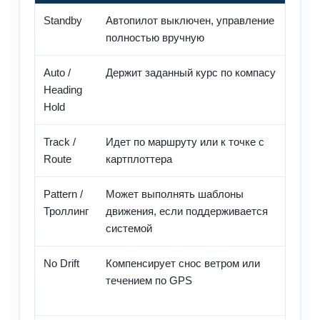
Standby
Автопилот выключен, управление
Ман
полностью вручную
обс
Auto /
Держит заданный курс по компасу
Пер
Heading
спо
Hold
Track /
Идет по маршруту или к точке с
Нав
Route
картплоттера
пер
Pattern /
Может выполнять шаблоны
Тро
Троллинг
движения, если поддерживается
системой
No Drift
Компенсирует снос ветром или
Ког
течением по GPS
тол
нап