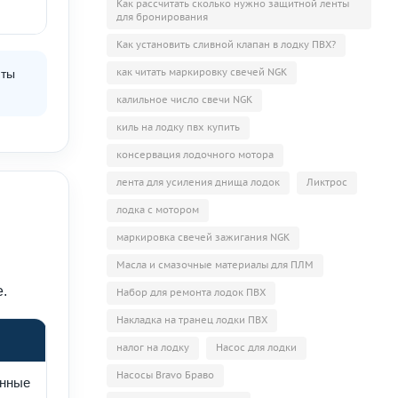
Как рассчитать сколько нужно защитной ленты
для бронирования
Как установить сливной клапан в лодку ПВХ?
как читать маркировку свечей NGK
нты
калильное число свечи NGK
киль на лодку пвх купить
консервация лодочного мотора
лента для усиления днища лодок
Ликтрос
лодка с мотором
маркировка свечей зажигания NGK
Масла и смазочные материалы для ПЛМ
.
Набор для ремонта лодок ПВХ
Накладка на транец лодки ПВХ
налог на лодку
Насос для лодки
Насосы Bravo Браво
онные