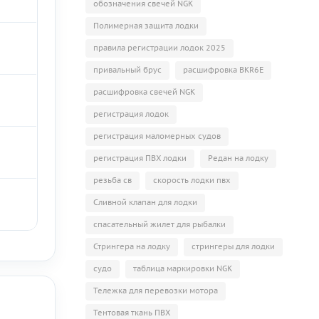
обозначения свечей NGK
Полимерная защита лодки
правила регистрации лодок 2025
привальный брус
расшифровка BKR6E
расшифровка свечей NGK
регистрация лодок
регистрация маломерных судов
регистрация ПВХ лодки
Редан на лодку
резьба св
скорость лодки пвх
Сливной клапан для лодки
спасательный жилет для рыбалки
Стрингера на лодку
стрингеры для лодки
судо
таблица маркировки NGK
Тележка для перевозки мотора
Тентовая ткань ПВХ