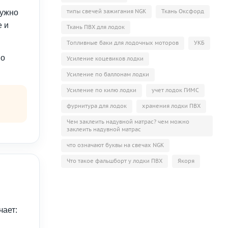
типы свечей зажигания NGK
Ткань Оксфорд
нужно
е и
Ткань ПВХ для лодок
Топливные баки для лодочных моторов
УКБ
но
Усиление коцевиков лодки
Усиление по баллонам лодки
Усиление по килю лодки
учет лодок ГИМС
фурнитура для лодок
хранения лодки ПВХ
Чем заклеить надувной матрас? чем можно
заклеить надувной матрас
что означают буквы на свечах NGK
Что такое фальшборт у лодки ПВХ
Якоря
чает: