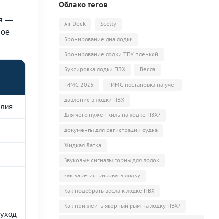
Облако тегов
ля —
Air Deck
Scotty
ное
Бронирование дна лодки
Бронирование лодки ТПУ пленкой
Буксировка лодки ПВХ
Весла
ГИМС 2025
ГИМС постановка на учет
давление в лодки ПВХ
елия
Для чего нужен киль на лодке ПВХ?
документы для регистрации судна
Жидкая Латка
Звуковые сигналы горны для лодок
как зарегистрировать лодку
Как подобрать весла к лодке ПВХ
Как приклеить якорный рым на лодку ПВХ?
 уход