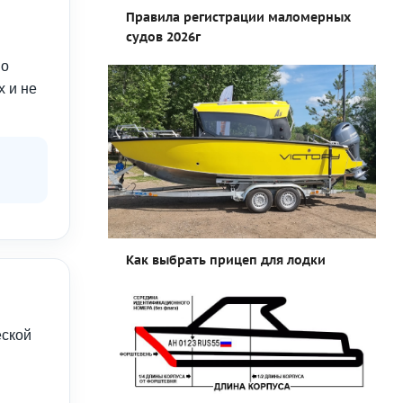
Правила регистрации маломерных
судов 2026г
по
х и не
Как выбрать прицеп для лодки
еской