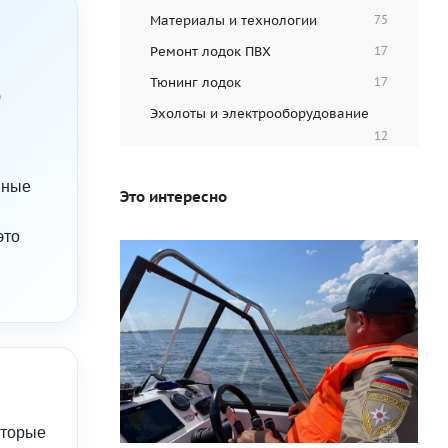
Материалы и технологии
75
Ремонт лодок ПВХ
17
е
Тюнинг лодок
17
Эхолоты и электрооборудование
12
нные
Это интересно
это
оторые