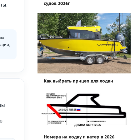
судов 2026г
еты,
за
ации,
Как выбрать прицеп для лодки
цы
о
Номера на лодку и катер в 2026