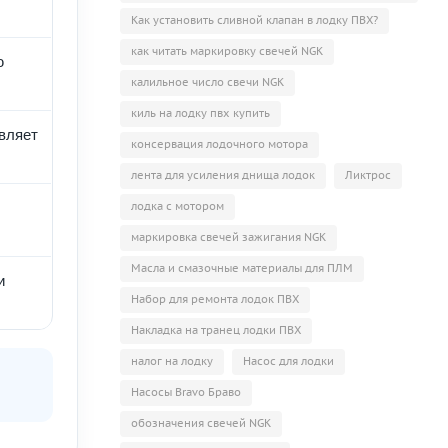
Как установить сливной клапан в лодку ПВХ?
как читать маркировку свечей NGK
ю
калильное число свечи NGK
киль на лодку пвх купить
авляет
консервация лодочного мотора
лента для усиления днища лодок
Ликтрос
лодка с мотором
маркировка свечей зажигания NGK
Масла и смазочные материалы для ПЛМ
и
Набор для ремонта лодок ПВХ
Накладка на транец лодки ПВХ
налог на лодку
Насос для лодки
Насосы Bravo Браво
обозначения свечей NGK