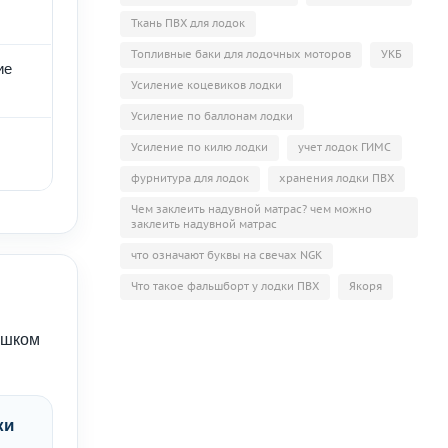
Ткань ПВХ для лодок
Топливные баки для лодочных моторов
УКБ
ие
Усиление коцевиков лодки
Усиление по баллонам лодки
Усиление по килю лодки
учет лодок ГИМС
фурнитура для лодок
хранения лодки ПВХ
Чем заклеить надувной матрас? чем можно
заклеить надувной матрас
что означают буквы на свечах NGK
Что такое фальшборт у лодки ПВХ
Якоря
ишком
ки