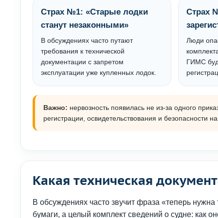
Страх №1: «Старые лодки
Страх 
станут незаконными»
зареги
В обсуждениях часто путают
Люди опас
требования к технической
комплекта
документации с запретом
ГИМС буд
эксплуатации уже купленных лодок.
регистрац
Важно:
нервозность появилась не из-за одного прика
регистрации, освидетельствования и безопасности на
Какая техническая докумен
В обсуждениях часто звучит фраза «теперь нужна 
бумаги, а целый комплект сведений о судне: как он