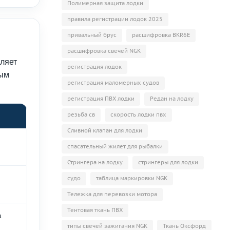
Полимерная защита лодки
правила регистрации лодок 2025
привальный брус
расшифровка BKR6E
расшифровка свечей NGK
мляет
регистрация лодок
ным
регистрация маломерных судов
регистрация ПВХ лодки
Редан на лодку
резьба св
скорость лодки пвх
Сливной клапан для лодки
спасательный жилет для рыбалки
Стрингера на лодку
стрингеры для лодки
судо
таблица маркировки NGK
Тележка для перевозки мотора
Тентовая ткань ПВХ
а
типы свечей зажигания NGK
Ткань Оксфорд