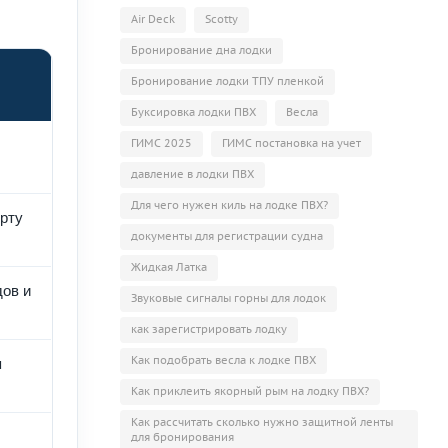
Air Deck
Scotty
Бронирование дна лодки
Бронирование лодки ТПУ пленкой
Буксировка лодки ПВХ
Весла
ГИМС 2025
ГИМС постановка на учет
давление в лодки ПВХ
Для чего нужен киль на лодке ПВХ?
рту
документы для регистрации судна
Жидкая Латка
ов и
Звуковые сигналы горны для лодок
как зарегистрировать лодку
Как подобрать весла к лодке ПВХ
я
Как приклеить якорный рым на лодку ПВХ?
Как рассчитать сколько нужно защитной ленты
для бронирования