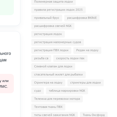
Полимерная защита лодки
правила регистрации лодок 2025
привальный брус
расшифровка BKR6E
расшифровка свечей NGK
регистрация лодок
регистрация маломерных судов
регистрация ПВХ лодки
Редан на лодку
ьного
резьба св
скорость лодки пвх
цам
Сливной клапан для лодки
спасательный жилет для рыбалки
у или
Стрингера на лодку
стрингеры для лодки
ГИМС.
судо
таблица маркировки NGK
Тележка для перевозки мотора
Тентовая ткань ПВХ
типы свечей зажигания NGK
Ткань Оксфорд