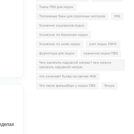
Ткань ПВХ для лодок
Топливные баки для лодочных моторов
УКБ
Усиление коцевиков лодки
Усиление по баллонам лодки
Усиление по килю лодки
учет лодок ГИМС
фурнитура для лодок
хранения лодки ПВХ
Чем заклеить надувной матрас? чем можно
заклеить надувной матрас
что означают буквы на свечах NGK
Что такое фальшборт у лодки ПВХ
Якоря
еделах