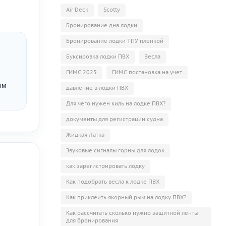
Air Deck
Scotty
Бронирование дна лодки
Бронирование лодки ТПУ пленкой
Буксировка лодки ПВХ
Весла
ГИМС 2025
ГИМС постановка на учет
ым
давление в лодки ПВХ
Для чего нужен киль на лодке ПВХ?
документы для регистрации судна
Жидкая Латка
Звуковые сигналы горны для лодок
как зарегистрировать лодку
Как подобрать весла к лодке ПВХ
Как приклеить якорный рым на лодку ПВХ?
Как рассчитать сколько нужно защитной ленты
для бронирования