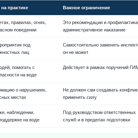
 на практике
Важное ограничение
тах, правилах, огнях,
Это рекомендации и профилактика,
пасном поведении
административное наказание
роприятия под
Самостоятельно заменять инспект
жностных лиц
он не может
дей, помогать с
Действует в рамках поручений Г
пасности на воде
мацию о нарушениях,
Не должен сам создавать конфлик
асных местах
применять силу
ке, наблюдении,
Под руководством ответственных
поддержке на воде
служб и в пределах подготовки