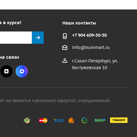
а в курсе!
Наши контакты
+7 904 609-50-50
info@bummart.ru
на связи
г.Санкт-Петербург, ул.
Бестужевская 10
айт не является публичной офертой, определяемой