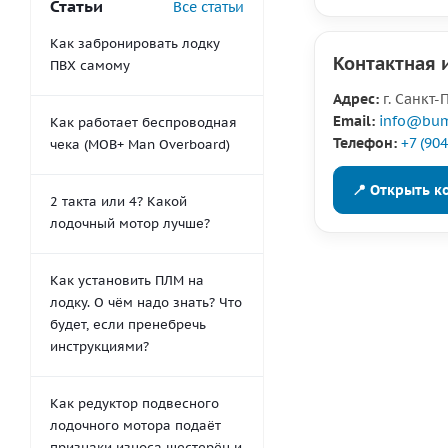
Статьи
Все статьи
Как забронировать лодку
Контактная
ПВХ самому
Адрес:
г. Санкт-
Email:
info@bum
Как работает беспроводная
Телефон:
+7 (90
чека (MOB+ Man Overboard)
📍 Открыть к
2 такта или 4? Какой
лодочный мотор лучше?
Как установить ПЛМ на
лодку. О чём надо знать? Что
будет, если пренебречь
инструкциями?
Как редуктор подвесного
лодочного мотора подаёт
признаки износа шестерён и