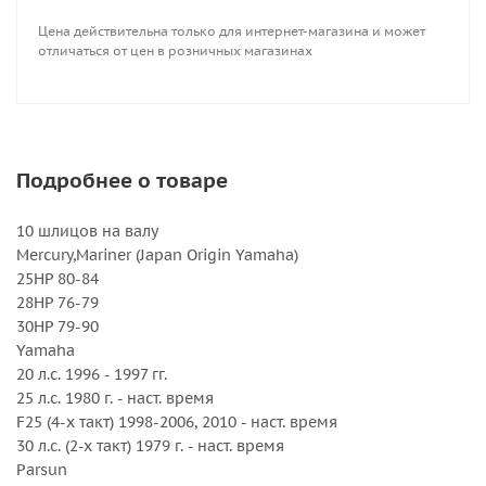
30 л.с. (2-х такт) 1979 г. - наст. время
Цена действительна только для интернет-магазина и может
отличаться от цен в розничных магазинах
Внешний диаметр, дюйм : 10 1/2
Вращение : Правое
Количество лопастей : 3
Серийный номер : 3231-105-11
Серия : New Saturn
Подробнее о товаре
Шаг, дюйм : 11
10 шлицов на валу
Mercury,Mariner (Japan Origin Yamaha)
25HP 80-84
28HP 76-79
30HP 79-90
Yamaha
20 л.с. 1996 - 1997 гг.
25 л.с. 1980 г. - наст. время
F25 (4-х такт) 1998-2006, 2010 - наст. время
30 л.с. (2-х такт) 1979 г. - наст. время
Parsun