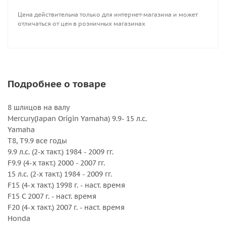
Вращение : Правое
Цена действительна только для интернет-магазина и может
Количество лопастей : 3
отличаться от цен в розничных магазинах
Серийный номер : 3121-093-12
Серия : Saturn
Шаг, дюйм : 12
Подробнее о товаре
8 шлицов на валу
Mercury(Japan Origin Yamaha) 9.9- 15 л.с.
Yamaha
T8, T9.9 все годы
9.9 л.с. (2-х такт.) 1984 - 2009 гг.
F9.9 (4-х такт.) 2000 - 2007 гг.
15 л.с. (2-х такт.) 1984 - 2009 гг.
F15 (4-х такт.) 1998 г. - наст. время
F15 C 2007 г. - наст. время
F20 (4-х такт.) 2007 г. - наст. время
Honda