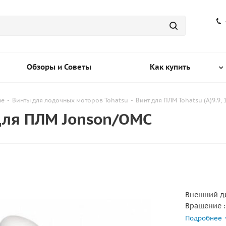
Обзоры и Советы
Как купить
ые
-
Винты для лодочных моторов Tohatsu
-
Винт для ПЛМ Tohatsu (A)9.9, 15
 для ПЛМ Jonson/OMC
Внешний ди
Вращение :
Количество 
Подробнее