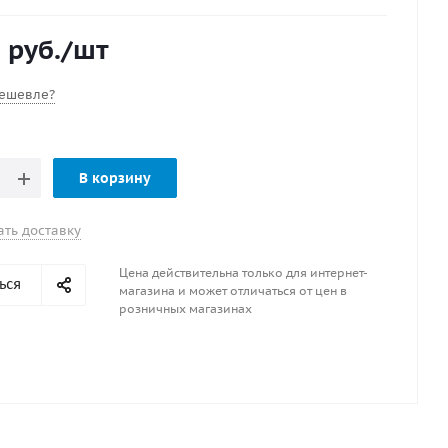
омер : 5121-093-09
urn
1
руб.
/шт
 9
ешевле?
В корзину
ать доставку
Цена действительна только для интернет-
ься
магазина и может отличаться от цен в
розничных магазинах