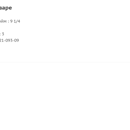
варе
м : 9 1/4
 3
21-093-09