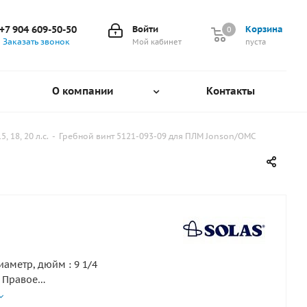
+7 904 609-50-50
Войти
Корзина
0
0
Заказать звонок
Мой кабинет
пуста
О компании
Контакты
, 18, 20 л.с.
-
Гребной винт 5121-093-09 для ПЛМ Jonson/OMC
аметр, дюйм : 9 1/4
 Правое
лопастей : 3