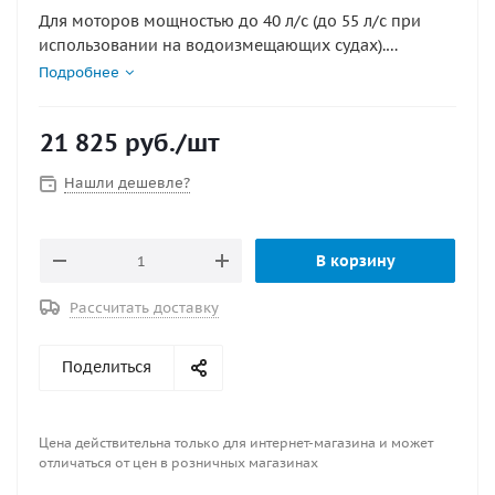
Для моторов мощностью до 40 л/с (до 55 л/с при
использовании на водоизмещающих судах).
Применяется с рулевыми редукторами G10, T67.
Подробнее
Диаметр 14 мм, рабочий ход 216 мм, минимальный
радиус изгиба троса 200 мм.
21 825
руб.
/шт
Нашли дешевле?
В корзину
Рассчитать доставку
Поделиться
Цена действительна только для интернет-магазина и может
отличаться от цен в розничных магазинах