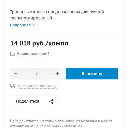
Транцевые колеса предназначены для ручной
транспортировки НЛ.
Данный тип колес имеет механизм защёлки, что
Подробнее
позвляет легко и удобно снимать и ставить колеса
при смене положений. Допустимая нагрузка 130 кг.
14 018
руб.
/компл
Крепеж, входящий в комплект, позволяет
устанавливать колеса на транец толщиной до 32 мм !
Нашли дешевле?
Каркас изготовлен из нержавеющей стали.
В корзину
Рассчитать доставку
Поделиться
Цена действительна только для интернет-магазина и может
отличаться от цен в розничных магазинах