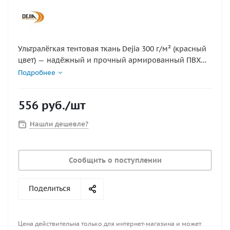
Ультралёгкая тентовая ткань Dejia 300 г/м² (красный
цвет) — надёжный и прочный армированный ПВХ
материал для изготовления и ремонта тентов,
Подробнее
чехлов и защитных покрытий. Благодаря
морозостойкости до −50 °C сохраняет эластичность
556
руб.
/шт
и долговечность в самых суровых климатических
условиях.
Нашли дешевле?
Сообщить о поступлении
Поделиться
Цена действительна только для интернет-магазина и может