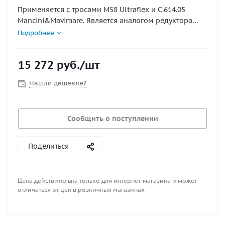
Применяется с тросами М58 Ultraflex и С.614.05
Mancini&Mavimare. Является аналогом редуктора
Т-67 Ultraflex и SH8050 Teleflex. Используется для
Подробнее
подвесных лодочных моторов мощностью до 55 л/с.
Максимально допустимый диаметр рулевого колеса
15 272
руб.
/шт
400 мм
полная перекладка руля 3 оборота
Нашли дешевле?
длина рабочего хода 230 мм
рабочее усилие 110 кг
применяется с рулевыми тросами М-58, SC-18.
Сообщить о поступлении
Страна производитель: Италия
Поделиться
Цена действительна только для интернет-магазина и может
отличаться от цен в розничных магазинах