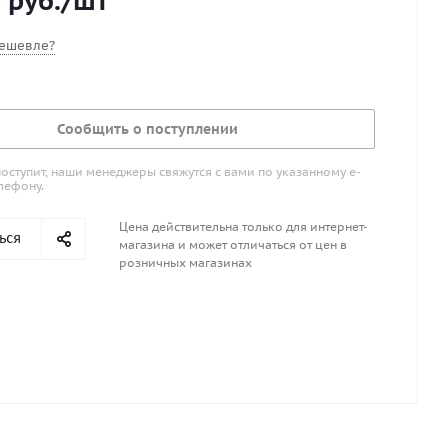
9
руб.
/шт
ешевле?
Сообщить о поступлении
поступит, наши менеджеры свяжутся с вами по указанному е-
лефону.
Цена действительна только для интернет-
ься
магазина и может отличаться от цен в
розничных магазинах