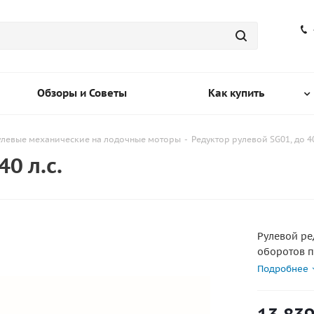
Обзоры и Советы
Как купить
улевые механические на лодочные моторы
-
Редуктор рулевой SG01, до 40
0 л.с.
Рулевой ре
оборотов пе
Совместим 
Подробнее
комплектом