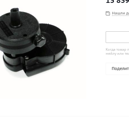
13 83
Нашли д
Когда товар 
мейлу или те
Поделит