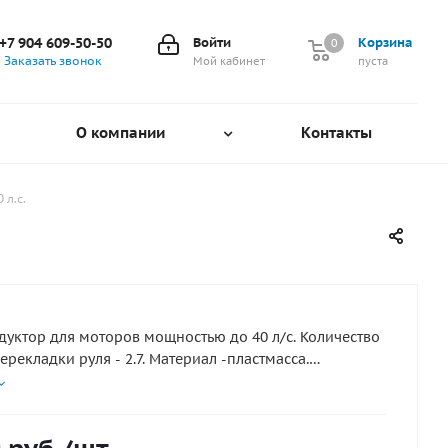
+7 904 609-50-50
Войти
Корзина
0
0
Заказать звонок
Мой кабинет
пуста
О компании
Контакты
 л.с.
дуктор для моторов мощностью до 40 л/с. Количество
рекладки руля - 2.7. Материал -пластмасса.
с рулевыми тросами T01, M58. Поставляется с
 крепления и пластиковой крышкой.