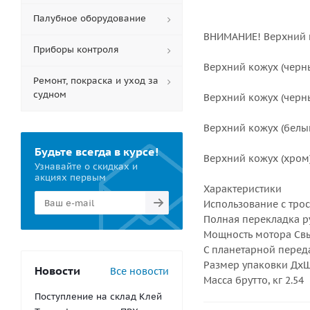
Палубное оборудование
ВНИМАНИЕ! Верхний к
Приборы контроля
Верхний кожух (черны
Ремонт, покраска и уход за
судном
Верхний кожух (черны
Верхний кожух (белый
Будьте всегда в курсе!
Верхний кожух (хром)
Узнавайте о скидках и
акциях первым
Характеристики
Использование с тро
Полная перекладка ру
Мощность мотора Свы
С планетарной перед
Размер упаковки ДхШх
Новости
Все новости
Масса брутто, кг 2.54
Поступление на склад Клей