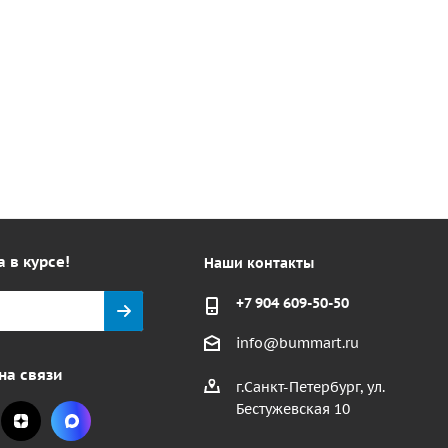
а в курсе!
Наши контакты
+7 904 609-50-50
info@bummart.ru
на связи
г.Санкт-Петербург, ул.
Бестужевская 10