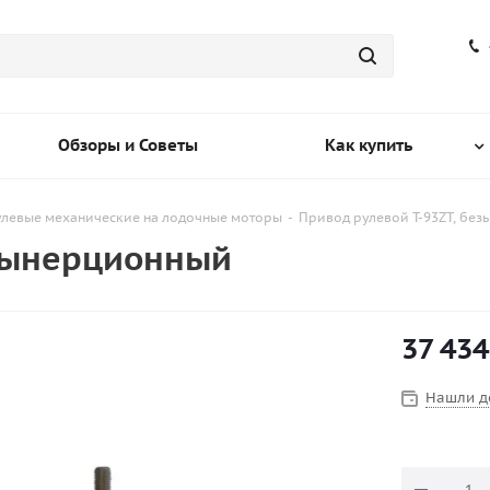
Обзоры и Советы
Как купить
улевые механические на лодочные моторы
-
Привод рулевой T-93ZT, бе
езынерционный
37 434
Нашли д