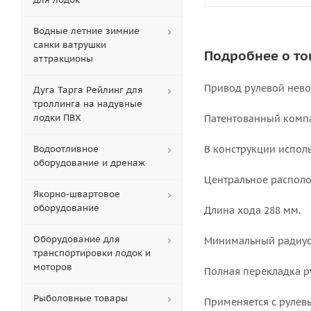
Водные летние зимние
санки ватрушки
Подробнее о то
аттракционы
Привод рулевой нево
Дуга Тарга Рейлинг для
троллинга на надувные
лодки ПВХ
Патентованный компа
Водоотливное
В конструкции испол
оборудование и дренаж
Центральное располо
Якорно-швартовое
оборудование
Длина хода 288 мм.
Оборудование для
Минимальный радиус 
транспортировки лодок и
моторов
Полная перекладка ру
Рыболовные товары
Применяется с руле