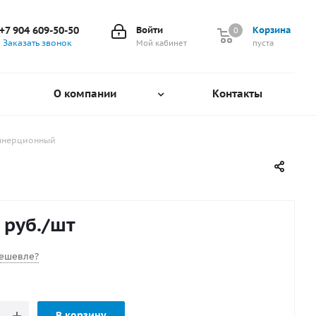
+7 904 609-50-50
Войти
Корзина
0
0
Заказать звонок
Мой кабинет
пуста
О компании
Контакты
зынерционный
руб.
/шт
ешевле?
В корзину