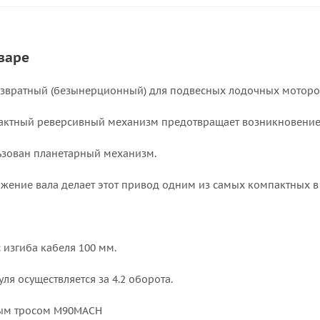
варе
звратный (безынерционный) для подвесных лодочных моторов
ктный реверсивный механизм предотвращает возникновение в
ьзован планетарный механизм.
жение вала делает этот привод одним из самых компактных в 
изгиба кабеля 100 мм.
ля осуществляется за 4.2 оборота.
вым тросом M90MACH