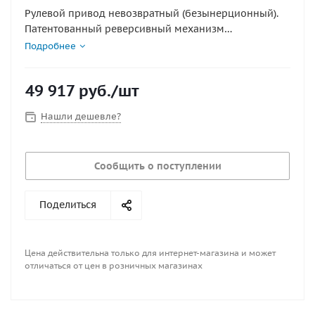
Рулевой привод невозвратный (безынерционный).
Патентованный реверсивный механизм
предотвращает возникновение возвратного
Подробнее
крутящего момента на рулевом колесе.
В конструкции использован планетарный механизм.
49 917
руб.
/шт
Центральное расположение вала делает этот привод
одним из самых компактных в своём классе.
Нашли дешевле?
Используется совместно с регулятором наклонным
X.52.
Технические характеристики аналогичны рулевому
Сообщить о поступлении
приводу T73NRFC.
Применяется в комплекте с рулевым тросом m66 .
Рулевое колесо устанавливается только при наличии
Поделиться
регулятора наклонного X.52.
Регулятор наклонный рулевого привода X.52
заказывается отдельно.
Цена действительна только для интернет-магазина и может
отличаться от цен в розничных магазинах