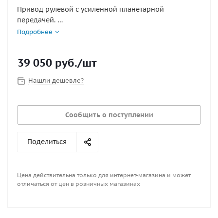
Привод рулевой с усиленной планетарной
передачей.
Используется совместно с регулятором наклонным
Подробнее
X.52.
Длина хода 288 мм. Толкающее усилие 340 кг.
39 050
руб.
/шт
Минимальный радиус изгиба кабеля 200 мм.
Полная перекладка руля осуществляется за три с
Нашли дешевле?
половиной оборота с минимальным возвратным
крутящим моментом.
Применяется с рулевым тросом M66.
Сообщить о поступлении
Рулевое колесо устанавливается только при наличии
регулятора наклонного X.52.
Регулятор наклонный рулевого привода X.52
Поделиться
заказывается отдельно.
Цена действительна только для интернет-магазина и может
отличаться от цен в розничных магазинах