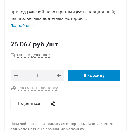
Привод рулевой невозвратный (безынерционный)
для подвесных лодочных моторов.
Патентованный реверсивный механизм
Подробнее
предотвращает возникновение возвратного
крутящего момента на рулевом колесе. В
26 067
руб.
/шт
конструкции использован планетарный механизм.
Центральное расположение вала делает этот привод
Нашли дешевле?
одним из самых компактных в своём классе.
Технические характеристики аналогичны рулевому
приводу t-71.
В корзину
Применяется в комплекте с рулевым тросом m66.
Верхний кожух x.34 , x.34 , x.35 и принадлежности
Рассчитать доставку
для установки в комплект не входят.
Поделиться
Цена действительна только для интернет-магазина и может
отличаться от цен в розничных магазинах