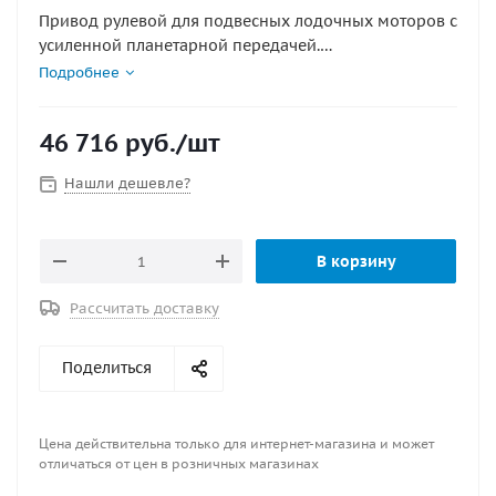
Привод рулевой для подвесных лодочных моторов с
усиленной планетарной передачей.
Применяется с двумя рулевыми тросами m66 для
Подробнее
двух подвесных моторов. Рекомендуется для
использования на судах со скоростью более 50
46 716
руб.
/шт
узлов.
Конструктивно состоит из двух машинок t-71.
Нашли дешевле?
Верхний кожух x.34 , x.34 , x.35 и принадлежности
для установки в комплект не входят.
В корзину
Рассчитать доставку
Поделиться
Цена действительна только для интернет-магазина и может
отличаться от цен в розничных магазинах