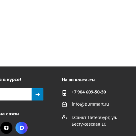
а в курсе!
Наши контакты
+7 904 609-50-50
info@bummart.ru
на связи
г.Санкт-Петербург, ул.
Бестужевская 10