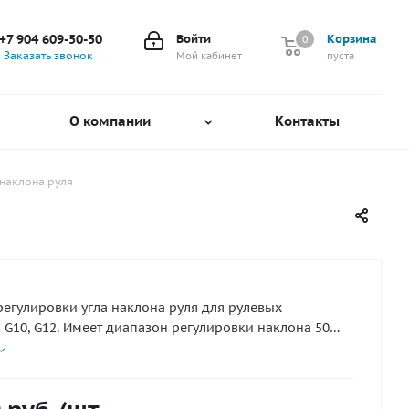
+7 904 609-50-50
Войти
Корзина
0
0
Заказать звонок
Мой кабинет
пуста
О компании
Контакты
наклона руля
егулировки угла наклона руля для рулевых
 G10, G12. Имеет диапазон регулировки наклона 50
 положений. Изготовлен из антикоррозийного
 Компания производитель: MaviMare. Страна
ель: Италия