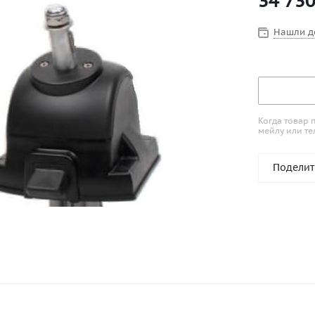
34 73
Нашли д
Когда товар 
мейлу или те
Поделит