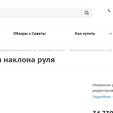
Обзоры и Советы
Как купить
улевые механические на лодочные моторы
-
Механизм регулировки угла 
а наклона руля
Механизм р
редукторов
градусов-5
Подробнее
материала.
производит