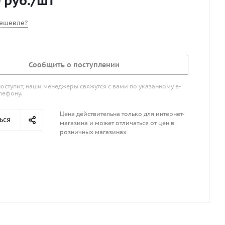
0
руб.
/шт
ешевле?
Сообщить о поступлении
поступит, наши менеджеры свяжутся с вами по указанному е-
лефону.
Цена действительна только для интернет-
ься
магазина и может отличаться от цен в
розничных магазинах