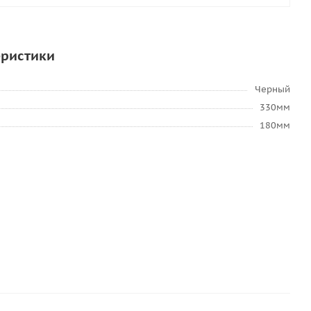
еристики
Черный
330мм
180мм