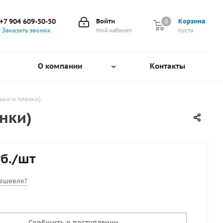
+7 904 609-50-50
Войти
Корзина
0
0
Заказать звонок
Мой кабинет
пуста
О компании
Контакты
ьки и планки)
нки)
б.
/шт
ешевле?
Сообщить о поступлении