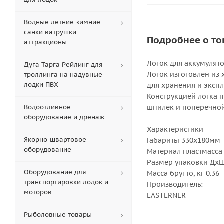
Водные летние зимние
санки ватрушки
Подробнее о то
аттракционы
Лоток для аккумулят
Дуга Тарга Рейлинг для
Лоток изготовлен из
троллинга на надувные
лодки ПВХ
для хранения и эксп
Конструкцией лотка 
Водоотливное
шпилек и поперечно
оборудование и дренаж
Характеристики
Якорно-швартовое
Габариты 330х180мм
оборудование
Материал пластмасса
Размер упаковки ДхШх
Оборудование для
Масса брутто, кг 0.36
транспортировки лодок и
Производитель:
моторов
EASTERNER
Рыболовные товары