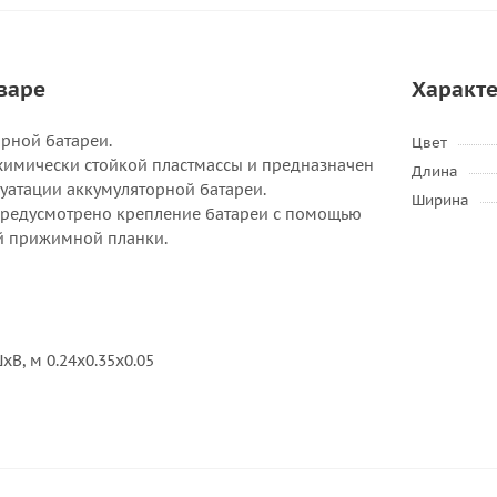
варе
Характ
орной батареи.
Цвет
 химически стойкой пластмассы и предназначен
Длина
луатации аккумуляторной батареи.
Ширина
предусмотрено крепление батареи с помощью
й прижимной планки.
В, м 0.24x0.35x0.05