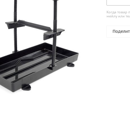
Когда товар 
мейлу или те
Поделит