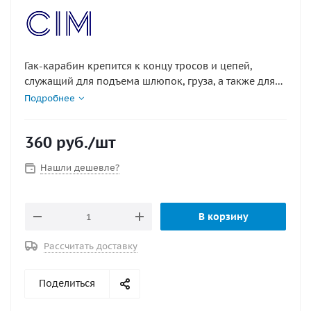
Гак-карабин крепится к концу тросов и цепей,
служащий для подъема шлюпок, груза, а также для
буксировки.
Подробнее
Диаметр, мм : 6
360
руб.
/шт
Материал : нержавеющая сталь
Нашли дешевле?
В корзину
Рассчитать доставку
Поделиться