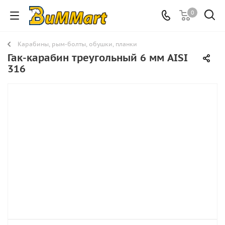
0
Карабины, рым-болты, обушки, планки
Гак-карабин треугольный 6 мм AISI
316