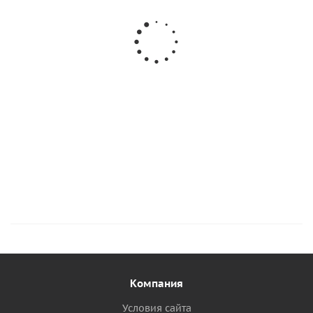
Жгут-резинка
Жгут-резинка
Жгут-резинка
эластичная для
эластичная для
эластичная для
тента (D=8 мм)
тента ( D=6 мм.)
тента ( D=10 мм.)
61
руб.
/м
67
руб.
/м
56
руб.
/м
76
руб.
Подробнее
Подробнее
Подробнее
Компания
Условия сайта