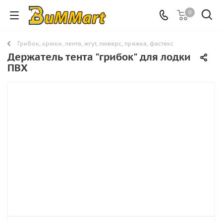
0
Грибок, крюки, лента, жгут, люверс, пряжка, фастекс
Держатель тента "грибок" для лодки
ПВХ